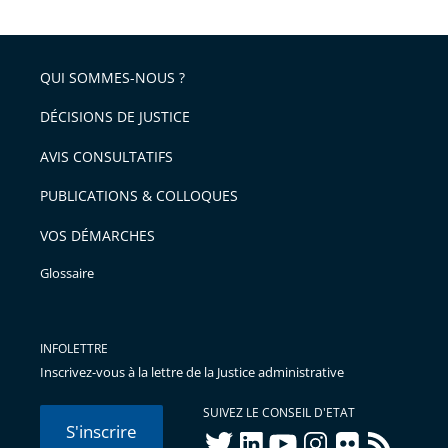
après
partage
de
QUI SOMMES-NOUS ?
l'article
pour
DÉCISIONS DE JUSTICE
arriver
AVIS CONSULTATIFS
avant
PUBLICATIONS & COLLOQUES
VOS DÉMARCHES
Glossaire
INFOLETTRE
Inscrivez-vous à la lettre de la Justice administrative
SUIVEZ LE CONSEIL D'ETAT
S'inscrire
twitter
linkedIn
youtube
instagram
flickr
rss