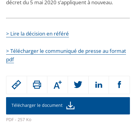
décret du 5 mai 2020 s’appliquent à nouveau.
> Lire la décision en référé
> Télécharger le communiqué de presse au format
pdf
Passer
Augmenter
le
ou
réduire
partage
la
taille
de
Télécharger le document
de
la
l'article
police
PDF - 257 Ko
pour
Passer
arriver
le