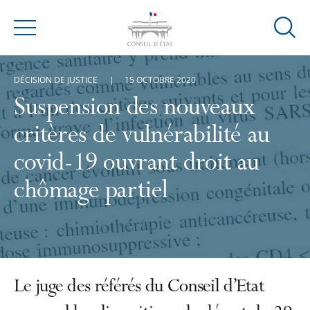
Ouvrir
Menu
la
modal
DÉCISION DE JUSTICE
15 OCTOBRE 2020
de
reche
Suspension des nouveaux
critères de vulnérabilité au
covid-19 ouvrant droit au
chômage partiel
Le juge des référés du Conseil d’Etat