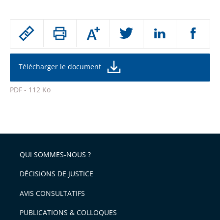
Passer
Augmenter
le
ou
réduire
partage
la
taille
de
Télécharger le document
de
la
l'article
police
PDF - 112 Ko
pour
Passer
arriver
le
après
partage
de
QUI SOMMES-NOUS ?
l'article
pour
DÉCISIONS DE JUSTICE
arriver
AVIS CONSULTATIFS
avant
PUBLICATIONS & COLLOQUES