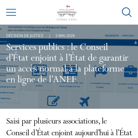
Ouvrir
Menu
la
modal
DÉCISION DE JUSTICE
5 MAI 2026
de
reche
Services publics : le Conseil
d’État enjoint à l’État de garantir
un accès normal à la plateforme
en ligne de l’ANEF
Saisi par plusieurs associations, le
Conseil d’État enjoint aujourd’hui à l’État