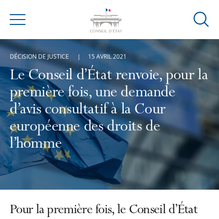
Ouvrir
Menu
la
modal
DÉCISION DE JUSTICE
15 AVRIL 2021
de
reche
Le Conseil d’État renvoie, pour la
première fois, une demande
d’avis consultatif à la Cour
européenne des droits de
l’homme
Pour la première fois, le Conseil d’État