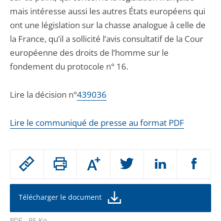
mais intéresse aussi les autres États européens qui
ont une législation sur la chasse analogue à celle de
la France, qu’il a sollicité l’avis consultatif de la Cour
européenne des droits de l’homme sur le
fondement du protocole n° 16.
Lire la décision n°
439036
Lire le communiqué de presse au format PDF
Passer
Augmenter
le
ou
réduire
partage
la
taille
de
Télécharger le document
de
la
l'article
police
PDF - 95 Ko