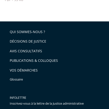
pour
Passer
arriver
le
après
partage
de
QUI SOMMES-NOUS ?
l'article
pour
DÉCISIONS DE JUSTICE
arriver
AVIS CONSULTATIFS
avant
PUBLICATIONS & COLLOQUES
VOS DÉMARCHES
Glossaire
INFOLETTRE
Inscrivez-vous à la lettre de la Justice administrative