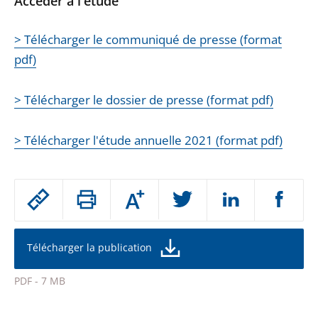
Accéder à l'étude
> Télécharger le communiqué de presse (format
pdf)
> Télécharger le dossier de presse (format pdf)
> Télécharger l'étude annuelle 2021 (format pdf)
Passer
Augmenter
le
ou
réduire
partage
la
taille
de
Télécharger la publication
de
la
l'article
police
PDF - 7 MB
pour
Passer
arriver
le