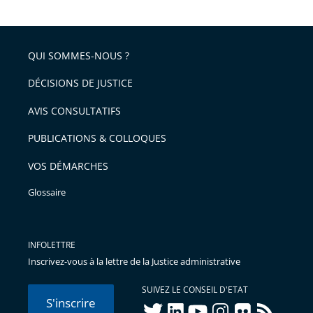
après
partage
de
QUI SOMMES-NOUS ?
l'article
pour
DÉCISIONS DE JUSTICE
arriver
AVIS CONSULTATIFS
avant
PUBLICATIONS & COLLOQUES
VOS DÉMARCHES
Glossaire
INFOLETTRE
Inscrivez-vous à la lettre de la Justice administrative
SUIVEZ LE CONSEIL D'ETAT
S'inscrire
twitter
linkedIn
youtube
instagram
flickr
rss