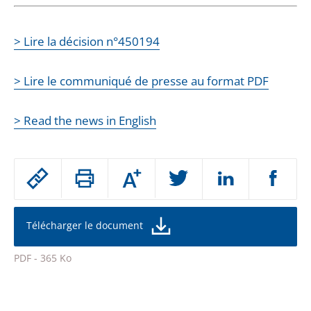
> Lire la décision n°450194
> Lire le communiqué de presse au format PDF
> Read the news in English
Passer
Augmenter
le
ou
réduire
partage
la
taille
de
Télécharger le document
de
la
l'article
police
PDF - 365 Ko
pour
Passer
arriver
le
après