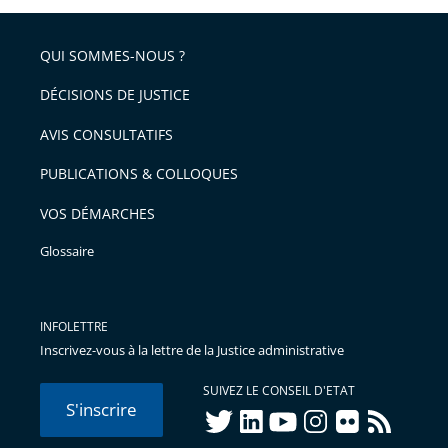
partage
de
QUI SOMMES-NOUS ?
l'article
pour
DÉCISIONS DE JUSTICE
arriver
AVIS CONSULTATIFS
avant
PUBLICATIONS & COLLOQUES
VOS DÉMARCHES
Glossaire
INFOLETTRE
Inscrivez-vous à la lettre de la Justice administrative
SUIVEZ LE CONSEIL D'ETAT
S'inscrire
twitter
linkedIn
youtube
instagram
flickr
rss