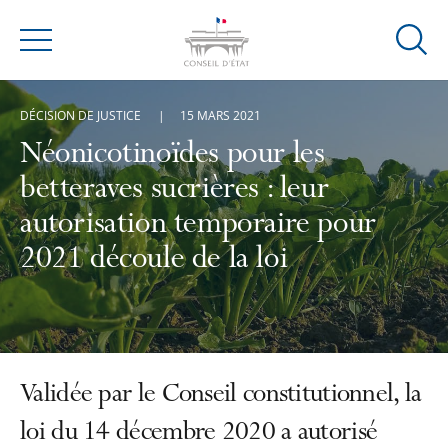
Ouvrir
Menu
la
modal
DÉCISION DE JUSTICE
15 MARS 2021
de
reche
Néonicotinoïdes pour les
betteraves sucrières : leur
autorisation temporaire pour
2021 découle de la loi
Validée par le Conseil constitutionnel, la
loi du 14 décembre 2020 a autorisé