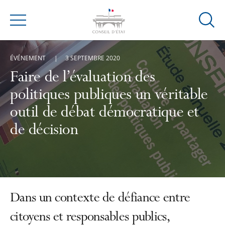
Ouvrir
Menu
la
modal
ÉVÉNEMENT
3 SEPTEMBRE 2020
de
reche
Faire de l’évaluation des
politiques publiques un véritable
outil de débat démocratique et
de décision
Dans un contexte de défiance entre
citoyens et responsables publics,