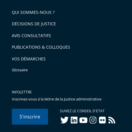
pour
de
arriver
QUI SOMMES-NOUS ?
l'article
après
pour
DÉCISIONS DE JUSTICE
arriver
AVIS CONSULTATIFS
avant
PUBLICATIONS & COLLOQUES
VOS DÉMARCHES
Glossaire
INFOLETTRE
Inscrivez-vous à la lettre de la Justice administrative
SUIVEZ LE CONSEIL D'ETAT
S'inscrire
twitter
linkedIn
youtube
instagram
flickr
rss