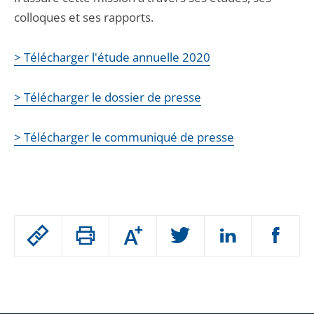
colloques et ses rapports.
> Télécharger l'étude annuelle 2020
> Télécharger le dossier de presse
> Télécharger le communiqué de presse
Passer
Augmenter
le
ou
réduire
partage
Passer
la
taille
de
le
de
la
l'article
partage
police