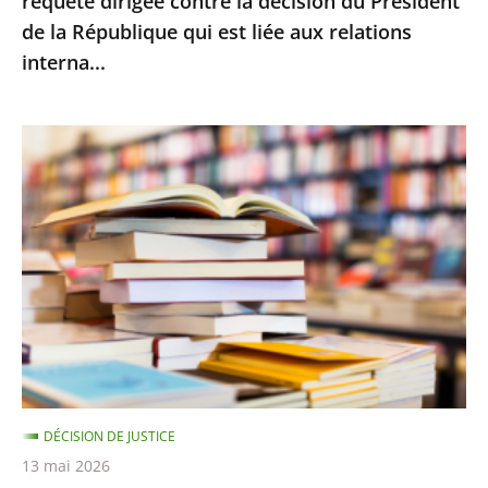
requête dirigée contre la décision du Président
la
de la République qui est liée aux relations
décision
interna...
du
Président
de
Le
la
Conseil
République
d’État
qui
rejette
est
le
liée
recours
aux
d’Amazon
relations
contre
interna...
le
montant
DÉCISION DE JUSTICE
minimal
13 mai 2026
des