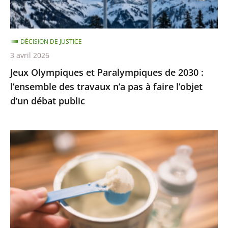
l’ensemble
des
travaux
DÉCISION DE JUSTICE
n’a
3 avril 2026
pas
Jeux Olympiques et Paralympiques de 2030 :
à
l’ensemble des travaux n’a pas à faire l’objet
faire
d’un débat public
l’objet
d’un
débat
Laits
public
infantiles
:
des
recommandations
sanitaires
adaptées