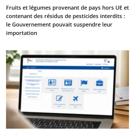
Fruits et légumes provenant de pays hors UE et
de
contenant des résidus de pesticides interdits :
pesticides
le Gouvernement pouvait suspendre leur
interdits
importation
:
le
Gouvernement
Services
pouvait
publics
suspendre
:
leur
le
importation
Conseil
d’État
enjoint
à
l’État
de