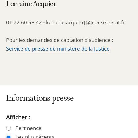
Lorraine Acquier
01 72 60 58 42 - lorraine.acquier[@]conseil-etat.fr
Pour les demandes de captation d'audience :
Service de presse du ministère de la Justice
Informations presse
Passer
Passer
Afficher :
les
les
Pertinence
filtres
filtres
Les plus récents