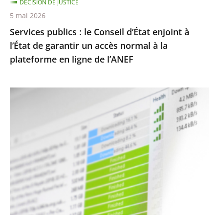
DÉCISION DE JUSTICE
garantir
5 mai 2026
un
Services publics : le Conseil d’État enjoint à
accès
l’État de garantir un accès normal à la
normal
plateforme en ligne de l’ANEF
à
la
plateforme
Protection
en
des
ligne
droits
de
d’auteur
l’ANEF
contre
le
piratage
:
le
traitement