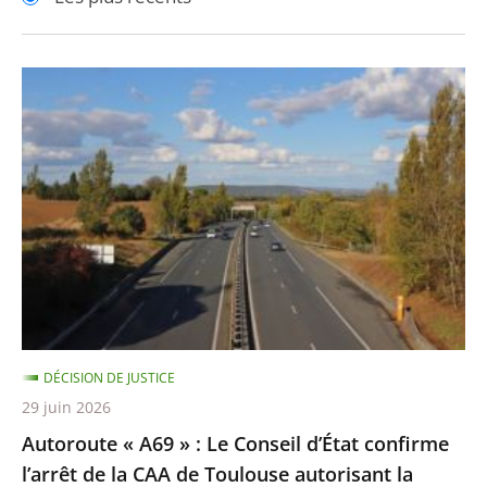
pour
pour
arriver
arriver
après
avant
Autoroute
«
A69
»
:
Le
Conseil
d’État
confirme
l’arrêt
DÉCISION DE JUSTICE
de
29 juin 2026
la
Autoroute « A69 » : Le Conseil d’État confirme
CAA
l’arrêt de la CAA de Toulouse autorisant la
de