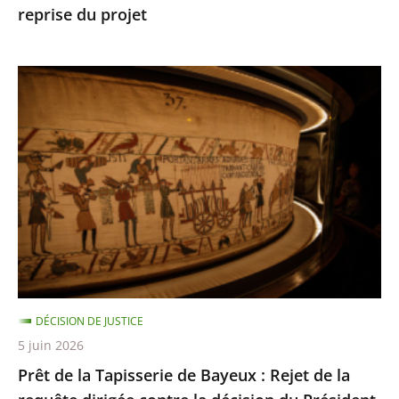
reprise du projet
Toulouse
autorisant
la
Prêt
reprise
de
du
la
projet
Tapisserie
de
Bayeux
:
Rejet
de
la
DÉCISION DE JUSTICE
requête
5 juin 2026
dirigée
Prêt de la Tapisserie de Bayeux : Rejet de la
contre