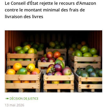
Le Conseil d’État rejette le recours d’Amazon
frais
contre le montant minimal des frais de
de
livraison des livres
livraison
des
livres
Fruits
et
légumes
provenant
de
pays
hors
UE
et
contenant
DÉCISION DE JUSTICE
des
13 mai 2026
résidus