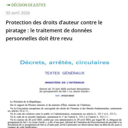
DÉCISION DE JUSTICE
de
30 avril 2026
données
Protection des droits d’auteur contre le
personnelles
piratage : le traitement de données
doit
personnelles doit être revu
être
revu
Le
Conseil
d’État
rejette
le
recours
formé
par
La