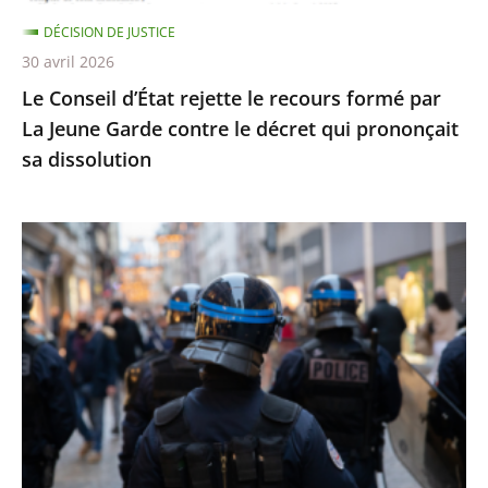
Jeune
DÉCISION DE JUSTICE
Garde
30 avril 2026
contre
Le Conseil d’État rejette le recours formé par
le
La Jeune Garde contre le décret qui prononçait
décret
sa dissolution
qui
prononçait
sa
Identification
dissolution
individuelle
des
policiers
et
gendarmes
:
le
Conseil