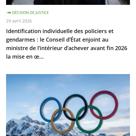
d’État
DÉCISION DE JUSTICE
enjoint
29 avril 2026
au
Identification individuelle des policiers et
ministre
gendarmes : le Conseil d’État enjoint au
de
ministre de l’intérieur d’achever avant fin 2026
l’intérieur
la mise en œ...
d’achever
avant
fin
Jeux
2026
Olympiques
la
et
mise
Paralympiques
en
de
œ...
2030
: