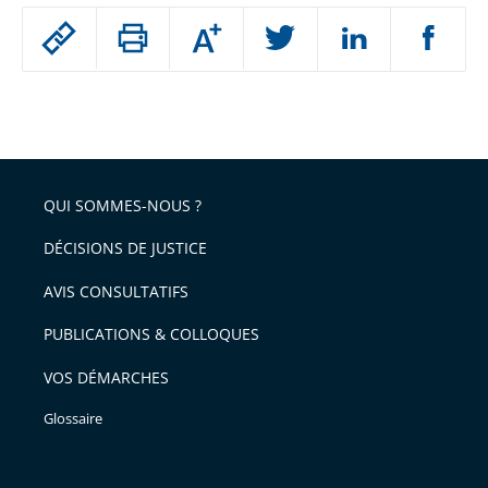
Passer
Augmenter
le
ou
réduire
partage
Passer
la
taille
de
le
de
la
l'article
partage
police
pour
de
arriver
QUI SOMMES-NOUS ?
l'article
après
pour
DÉCISIONS DE JUSTICE
arriver
AVIS CONSULTATIFS
avant
PUBLICATIONS & COLLOQUES
VOS DÉMARCHES
Glossaire