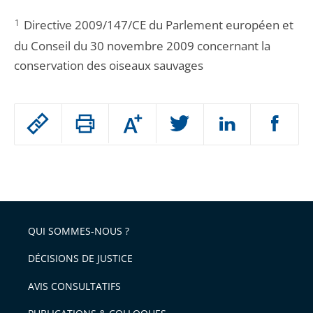
1
Directive 2009/147/CE du Parlement européen et
du Conseil du 30 novembre 2009 concernant la
conservation des oiseaux sauvages
Passer
Augmenter
le
ou
réduire
partage
Passer
la
taille
de
le
de
la
l'article
partage
police
pour
de
arriver
QUI SOMMES-NOUS ?
l'article
après
pour
DÉCISIONS DE JUSTICE
arriver
AVIS CONSULTATIFS
avant