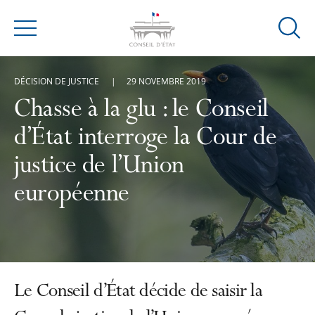
Ouvrir
Menu
la
modal
DÉCISION DE JUSTICE
29 NOVEMBRE 2019
de
reche
Chasse à la glu : le Conseil
d’État interroge la Cour de
justice de l’Union
européenne
Le Conseil d’État décide de saisir la