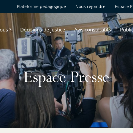
Plateforme pédagogique
Nous rejoindre
Espace P
ous ?
Décisions de justice
Avis consultatifs
Publi
Espace Presse