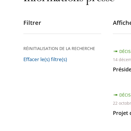
Filtrer
Affiche
Passer
les
filtres
pour
RÉINITIALISATION DE LA RECHERCHE
DÉCIS
arriver
Effacer le(s) filtre(s)
14 décem
après
Passer
Préside
les
filtres
pour
DÉCIS
arriver
22 octob
avant
Projet 