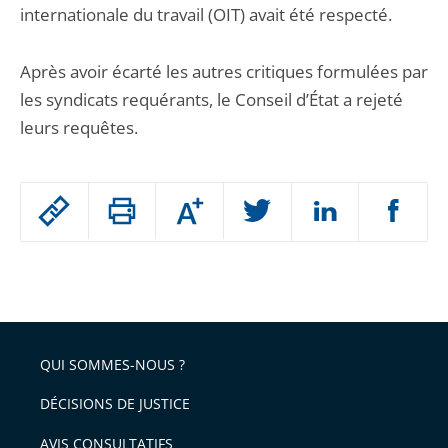
internationale du travail (OIT) avait été respecté.
Après avoir écarté les autres critiques formulées par
les syndicats requérants, le Conseil d’État a rejeté
leurs requêtes.
Passer
Augmenter
le
ou
réduire
partage
Passer
la
taille
de
le
de
la
l'article
partage
police
pour
de
arriver
QUI SOMMES-NOUS ?
l'article
après
pour
DÉCISIONS DE JUSTICE
arriver
AVIS CONSULTATIFS