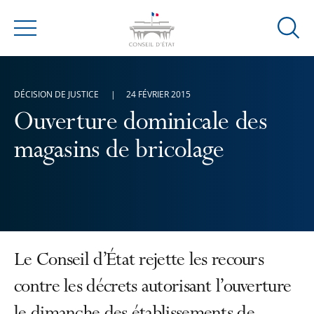
Ouvrir
Menu
la
modal
de
DÉCISION DE JUSTICE
24 FÉVRIER 2015
reche
Ouverture dominicale des
magasins de bricolage
Le Conseil d’État rejette les recours
contre les décrets autorisant l’ouverture