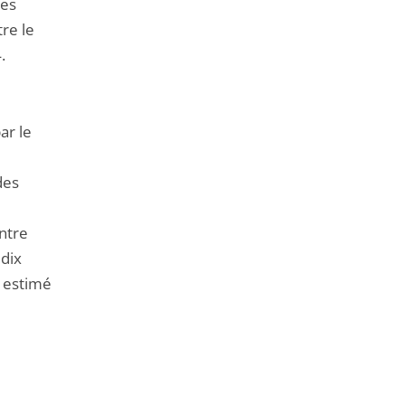
les
re le
.
ar le
des
ontre
 dix
i estimé