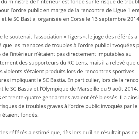
 du ministre de l’intérieur est fondé sur le risque de troub
our l’ordre public en marge de la rencontre de Ligue 1 ent
 et le SC Bastia, organisée en Corse le 13 septembre 2014
e le soutenait l’association « Tigers », le juge des référés a
é que les menaces de troubles à l’ordre public invoquées p
 de l’intérieur n’étaient pas directement imputables au
ement des supporteurs du RC Lens, mais il a relevé que 
s violents s’étaient produits lors de rencontres sportives
res impliquant le SC Bastia. En particulier, lors de la renc
 le SC Bastia et l’Olympique de Marseille du 9 août 2014,
s et trente-quatre gendarmes avaient été blessés. Il a ains
risques de troubles graves à l’ordre public invoqués par le
 étaient fondés.
des référés a estimé que, dès lors qu’il ne résultait pas de