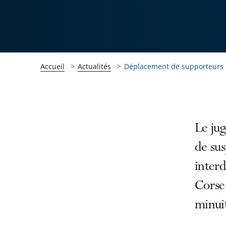
Accueil
Actualités
Déplacement de supporteurs
Passer
Passer
Le jug
la
la
de sus
navigation
navigation
inter
de
de
l'article
l'article
Corse
pour
pour
minuit
arriver
arriver
après
avant