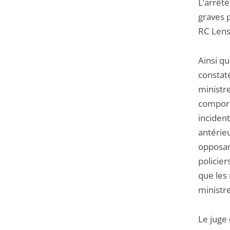
L’arrêté
graves p
RC Lens
Ainsi qu
constat
ministre
comport
incident
antérieu
opposant
policier
que les 
ministre
Le juge 