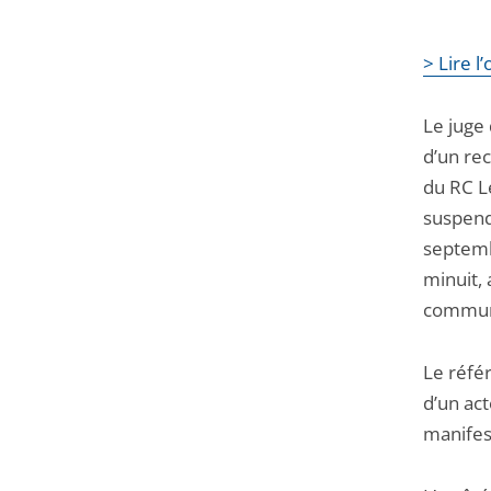
> Lire 
Le juge 
d’un rec
du RC Le
suspendr
septemb
minuit,
commune
Le réfé
d’un act
manifes