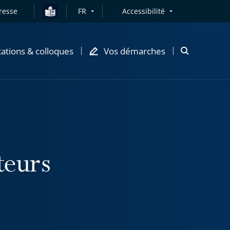
resse
FR
Accessibilité
cations & colloques
Vos démarches
Ouvrir
la
modale
de
recherche
teurs