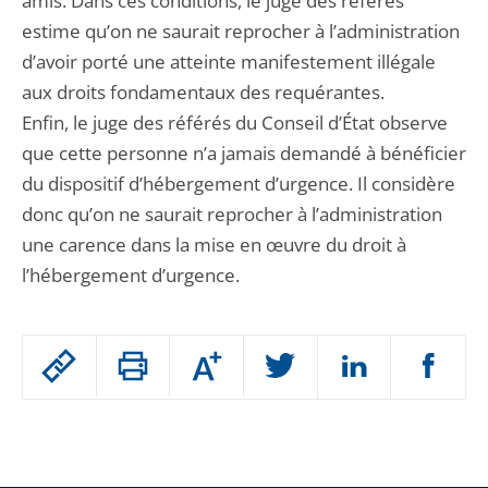
amis. Dans ces conditions, le juge des référés
estime qu’on ne saurait reprocher à l’administration
d’avoir porté une atteinte manifestement illégale
aux droits fondamentaux des requérantes.
Enfin, le juge des référés du Conseil d’État observe
que cette personne n’a jamais demandé à bénéficier
du dispositif d’hébergement d’urgence. Il considère
donc qu’on ne saurait reprocher à l’administration
une carence dans la mise en œuvre du droit à
l’hébergement d’urgence.
Passer
Augmenter
le
ou
réduire
partage
Passer
la
taille
de
le
de
la
l'article
partage
police