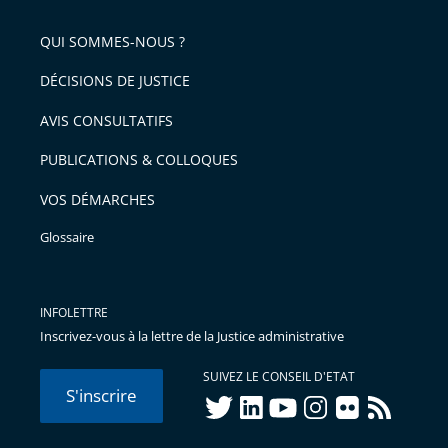
pour
de
arriver
QUI SOMMES-NOUS ?
l'article
après
pour
DÉCISIONS DE JUSTICE
arriver
AVIS CONSULTATIFS
avant
PUBLICATIONS & COLLOQUES
VOS DÉMARCHES
Glossaire
INFOLETTRE
Inscrivez-vous à la lettre de la Justice administrative
SUIVEZ LE CONSEIL D'ETAT
S'inscrire
twitter
linkedIn
youtube
instagram
flickr
rss