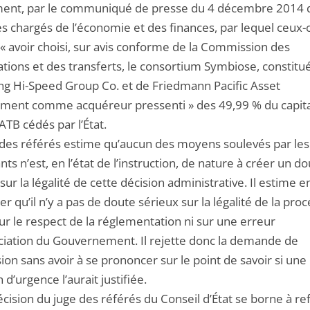
nt, par le communiqué de presse du 4 décembre 2014 
s chargés de l’économie et des finances, par lequel ceux-c
 « avoir choisi, sur avis conforme de la Commission des
ations et des transferts, le consortium Symbiose, constitu
g Hi-Speed Group Co. et de Friedmann Pacific Asset
ent comme acquéreur pressenti » des 49,99 % du capital
ATB cédés par l’État.
 des référés estime qu’aucun des moyens soulevés par les
ts n’est, en l’état de l’instruction, de nature à créer un d
sur la légalité de cette décision administrative. Il estime e
ier qu’il n’y a pas de doute sérieux sur la légalité de la pro
sur le respect de la réglementation ni sur une erreur
ciation du Gouvernement. Il rejette donc la demande de
on sans avoir à se prononcer sur le point de savoir si une
n d’urgence l’aurait justifiée.
cision du juge des référés du Conseil d’État se borne à re