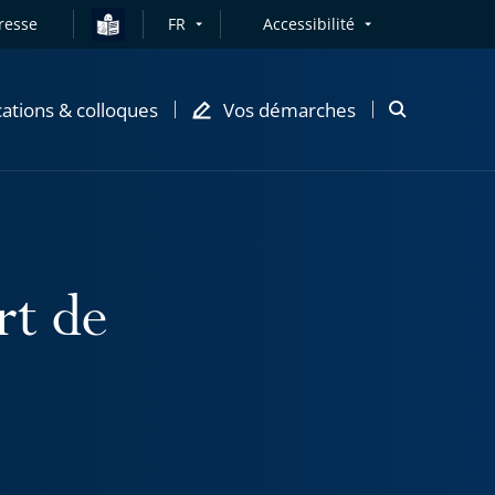
resse
FR
Accessibilité
cations & colloques
Vos démarches
Ouvrir
la
modale
de
recherche
rt de