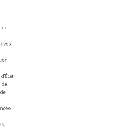
de
l'article
pour
arriver
1 du
avant
tives
tion
d’État
, de
 de
oncée
es,