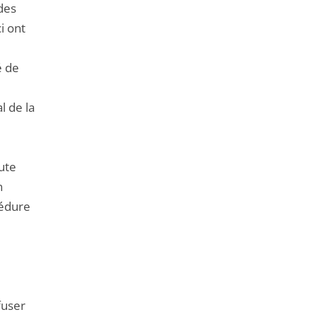
des
i ont
é de
 de la
oute
n
cédure
fuser