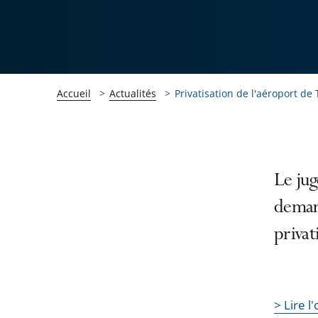
Accueil
Actualités
Privatisation de l'aéroport d
Passer
Passer
Le jug
la
la
demand
navigation
navigation
privat
de
de
l'article
l'article
pour
pour
arriver
arriver
> Lire 
après
avant