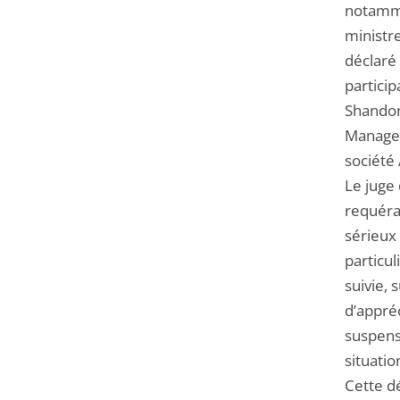
notamme
ministre
déclaré
particip
Shandon
Managem
société 
Le juge
requéran
sérieux 
particul
suivie, 
d’appré
suspensi
situatio
Cette dé