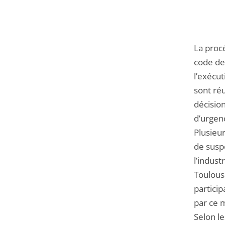
La procé
code de
l’exécut
sont réu
décision
d’urgenc
Plusieu
de susp
l’indust
Toulous
particip
par ce m
Selon le