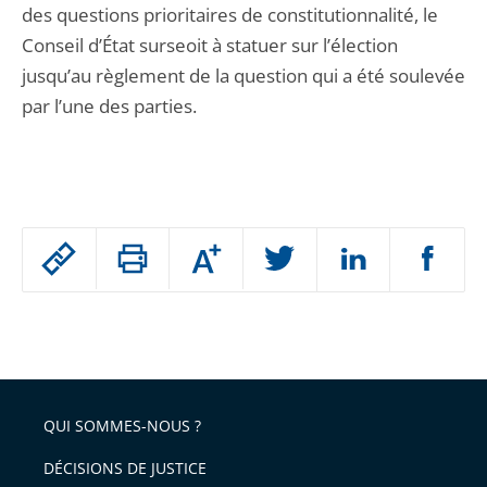
des questions prioritaires de constitutionnalité, le
Conseil d’État surseoit à statuer sur l’élection
jusqu’au règlement de la question qui a été soulevée
par l’une des parties.
Passer
Augmenter
le
ou
réduire
partage
Passer
la
taille
de
le
de
la
l'article
partage
police
pour
de
arriver
QUI SOMMES-NOUS ?
l'article
après
pour
DÉCISIONS DE JUSTICE