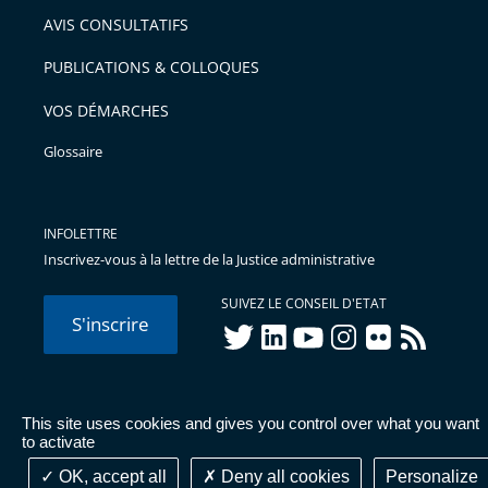
arriver
AVIS CONSULTATIFS
avant
PUBLICATIONS & COLLOQUES
VOS DÉMARCHES
Glossaire
INFOLETTRE
Inscrivez-vous à la lettre de la Justice administrative
SUIVEZ LE CONSEIL D'ETAT
S'inscrire
twitter
linkedIn
youtube
instagram
flickr
rss
This site uses cookies and gives you control over what you want
© Conseil d'État 2026 -
Mentions légales
-
Cookies
-
Données
to activate
personnelles
-
Publications administratives
-
Accessibilité :
partiellement conforme
OK, accept all
Deny all cookies
Personalize