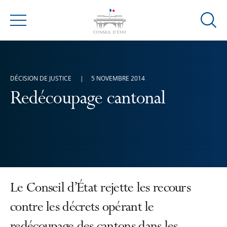
Ouvrir
Menu
la
modal
de
reche
DÉCISION DE JUSTICE
5 NOVEMBRE 2014
Redécoupage cantonal
Le Conseil d’État rejette les recours
contre les décrets opérant le