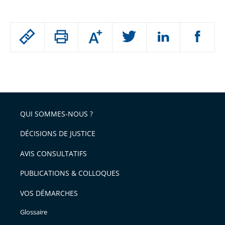
Passer
Augmenter
le
ou
réduire
partage
Passer
la
taille
de
le
de
la
l'article
partage
police
pour
de
arriver
QUI SOMMES-NOUS ?
l'article
après
pour
DÉCISIONS DE JUSTICE
arriver
AVIS CONSULTATIFS
avant
PUBLICATIONS & COLLOQUES
VOS DÉMARCHES
Glossaire