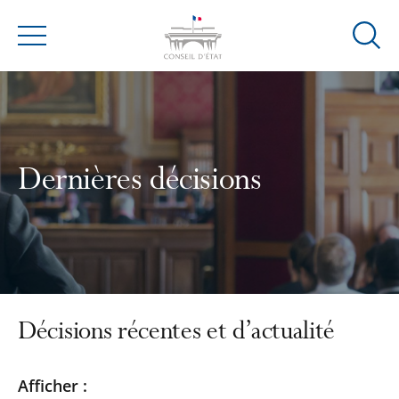
Ouvrir
Menu
la
modal
de
reche
Dernières décisions
Décisions récentes et d’actualité
Passer
Passer
Afficher :