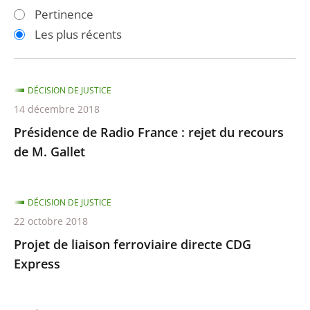
les
les
Pertinence
filtres
filtres
Les plus récents
pour
pour
arriver
arriver
après
avant
DÉCISION DE JUSTICE
14 décembre 2018
Présidence de Radio France : rejet du recours
de M. Gallet
DÉCISION DE JUSTICE
22 octobre 2018
Projet de liaison ferroviaire directe CDG
Express