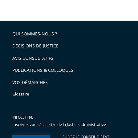
la
taille
de
le
de
la
l'article
partage
police
pour
de
arriver
QUI SOMMES-NOUS ?
l'article
après
pour
DÉCISIONS DE JUSTICE
arriver
AVIS CONSULTATIFS
avant
PUBLICATIONS & COLLOQUES
VOS DÉMARCHES
Glossaire
INFOLETTRE
Inscrivez-vous à la lettre de la Justice administrative
SUIVEZ LE CONSEIL D'ETAT