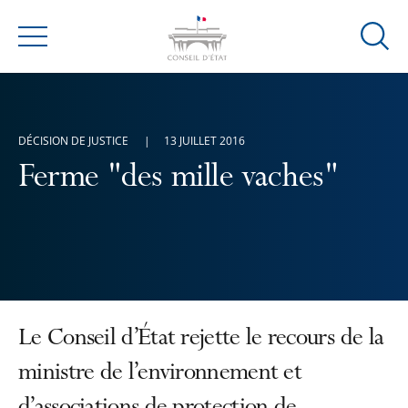
Ouvrir
Menu
la
modal
de
reche
DÉCISION DE JUSTICE
13 JUILLET 2016
Ferme "des mille vaches"
Le Conseil d’État rejette le recours de la
ministre de l’environnement et