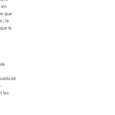
t en
ive que
 ; le
 que le
 de
ublicité
e
t les