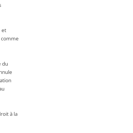
s
 et
née comme
e du
annule
ation
 au
oit à la