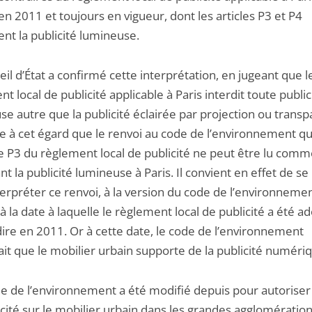
n 2011 et toujours en vigueur, dont les articles P3 et P4
ent la publicité lumineuse.
il d’État a confirmé cette interprétation, en jugeant que l
t local de publicité applicable à Paris interdit toute public
e autre que la publicité éclairée par projection ou transp
ue à cet égard que le renvoi au code de l’environnement qu
cle P3 du règlement local de publicité ne peut être lu com
nt la publicité lumineuse à Paris. Il convient en effet de se
terpréter ce renvoi, à la version du code de l’environneme
à la date à laquelle le règlement local de publicité a été a
dire en 2011. Or à cette date, le code de l’environnement
ait que le mobilier urbain supporte de la publicité numéri
ode de l’environnement a été modifié depuis pour autoriser
cité sur le mobilier urbain dans les grandes agglomération