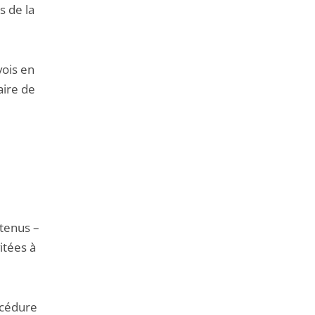
s de la
vois en
aire de
etenus –
itées à
océdure