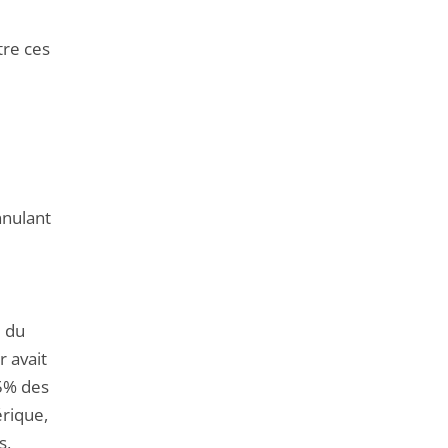
tre ces
nnulant
e du
r avait
15% des
érique,
s,