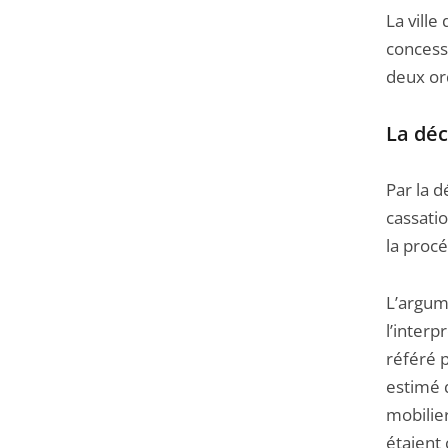
La ville
concess
deux or
La déc
Par la d
cassatio
la proc
L’argum
l’interp
référé p
estimé 
mobilier
étaient 