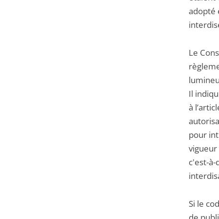
adopté e
interdis
Le Conse
règlemen
lumineus
Il indiq
à l’arti
autorisa
pour in
vigueur 
c'est-à-
interdis
Si le c
de publi