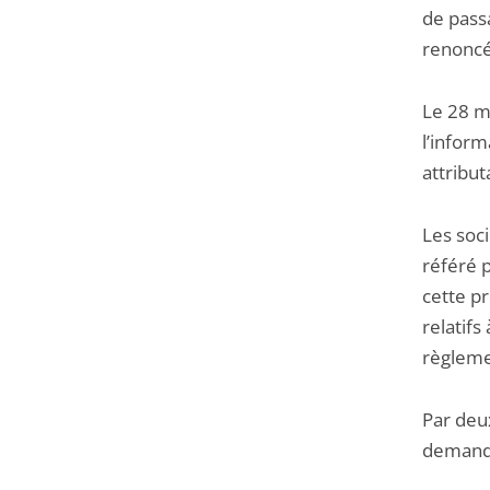
de passa
renoncé
Le 28 ma
l’infor
attribut
Les soci
référé p
cette pr
relatifs
règlemen
Par deux
demande