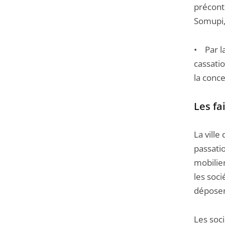
précontr
Somupi,
• Par la
cassatio
la conc
Les fa
La vill
passatio
mobilier
les soci
déposer 
Les soc