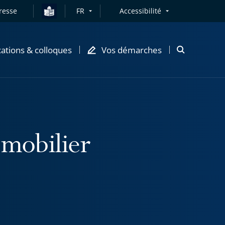
resse
FR
Accessibilité
cations & colloques
Vos démarches
Ouvrir
la
modale
de
recherche
 mobilier