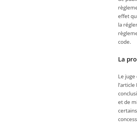
règleme
effet qu
la régl
règlemen
code.
La pro
Le juge
l’articl
conclus
et de m
certain
concess