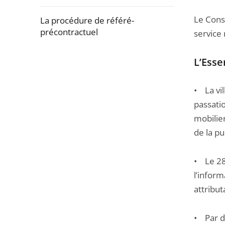
Le Conse
La procédure de référé-
précontractuel
service 
Passer
L’Essen
la
navigation
• La vi
de
passatio
l'article
mobilie
pour
de la pu
arriver
avant
• Le 28 
l’infor
attribut
• Par d