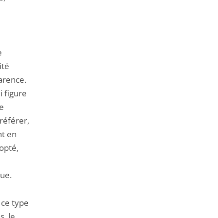
e
ité
arence.
i figure
me
 référer,
nt en
dopté,
que.
 ce type
s, le