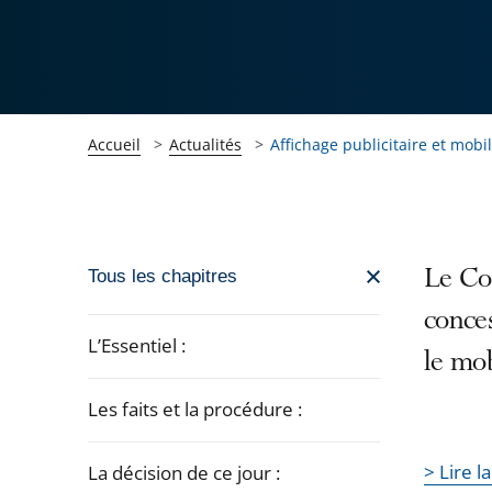
Accueil
Actualités
Affichage publicitaire et mobil
Passer
Le Con
Tous les chapitres
la
conces
navigation
L’Essentiel :
le mob
de
l'article
Les faits et la procédure :
pour
arriver
> Lire l
La décision de ce jour :
après