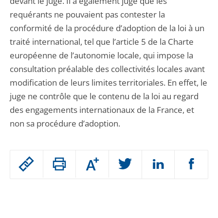
devant le juge. Il a également jugé que les
requérants ne pouvaient pas contester la
conformité de la procédure d’adoption de la loi à un
traité international, tel que l’article 5 de la Charte
européenne de l’autonomie locale, qui impose la
consultation préalable des collectivités locales avant
modification de leurs limites territoriales. En effet, le
juge ne contrôle que le contenu de la loi au regard
des engagements internationaux de la France, et
non sa procédure d’adoption.
Passer
Augmenter
le
ou
réduire
partage
Passer
la
taille
de
le
de
la
l'article
partage
police