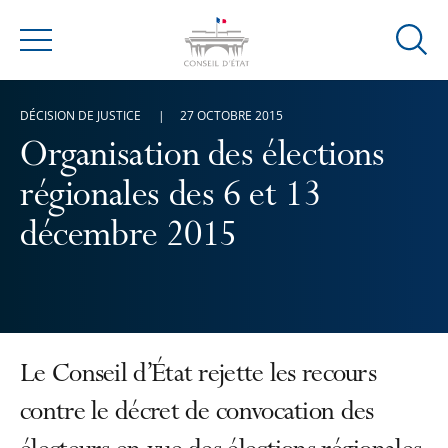
Ouvrir
Menu
la
modal
DÉCISION DE JUSTICE
27 OCTOBRE 2015
de
reche
Organisation des élections
régionales des 6 et 13
décembre 2015
Le Conseil d’État rejette les recours
contre le décret de convocation des