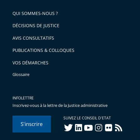
pour
de
arriver
QUI SOMMES-NOUS ?
l'article
après
pour
DÉCISIONS DE JUSTICE
arriver
AVIS CONSULTATIFS
avant
PUBLICATIONS & COLLOQUES
VOS DÉMARCHES
Glossaire
INFOLETTRE
Inscrivez-vous à la lettre de la Justice administrative
SUIVEZ LE CONSEIL D'ETAT
S'inscrire
twitter
linkedIn
youtube
instagram
flickr
rss