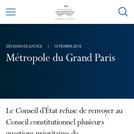
Ouvrir
Menu
la
modal
de
reche
DÉCISION DE JUSTICE
10 FÉVRIER 2016
Métropole du Grand Paris
Le Conseil d’État refuse de renvoyer au
Conseil constitutionnel plusieurs