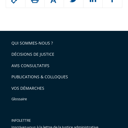
Augmenter
le
ou
réduire
partage
Passer
la
taille
de
le
de
la
l'article
partage
police
pour
de
arriver
QUI SOMMES-NOUS ?
l'article
après
pour
DÉCISIONS DE JUSTICE
arriver
AVIS CONSULTATIFS
avant
PUBLICATIONS & COLLOQUES
VOS DÉMARCHES
Glossaire
INFOLETTRE
Inscrivez-vous à la lettre de la Justice administrative