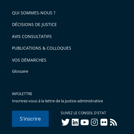
pour
de
arriver
QUI SOMMES-NOUS ?
l'article
après
pour
DÉCISIONS DE JUSTICE
arriver
AVIS CONSULTATIFS
avant
PUBLICATIONS & COLLOQUES
VOS DÉMARCHES
Glossaire
INFOLETTRE
Inscrivez-vous à la lettre de la Justice administrative
SUIVEZ LE CONSEIL D'ETAT
S'inscrire
twitter
linkedIn
youtube
instagram
flickr
rss