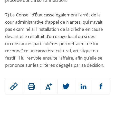
procède donc à son annulation.
7) Le Conseil d’État casse également l’arrêt de la
cour administrative d’appel de Nantes, qui n’avait
pas examiné si l’installation de la crèche en cause
devant elle résultait d’un usage local ou si des
circonstances particulières permettaient de lui
reconnaître un caractère culturel, artistique ou
festif. Il lui renvoie ensuite l’affaire, afin qu’elle se
prononce sur les critères dégagés par sa décision.
Passer
Augmenter
le
ou
réduire
partage
Passer
la
taille
de
le
de
la
l'article
partage
police