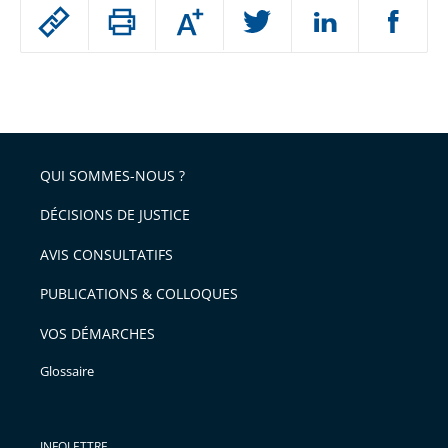
Passer
Augmenter
le
ou
réduire
partage
Passer
la
taille
de
le
de
la
l'article
partage
police
pour
de
arriver
QUI SOMMES-NOUS ?
l'article
après
pour
DÉCISIONS DE JUSTICE
arriver
AVIS CONSULTATIFS
avant
PUBLICATIONS & COLLOQUES
VOS DÉMARCHES
Glossaire
INFOLETTRE