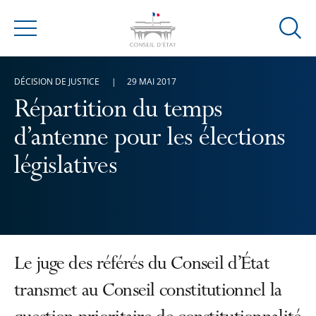
Ouvrir
Menu
la
modal
DÉCISION DE JUSTICE
29 MAI 2017
de
reche
Répartition du temps
d’antenne pour les élections
législatives
Le juge des référés du Conseil d’État
transmet au Conseil constitutionnel la