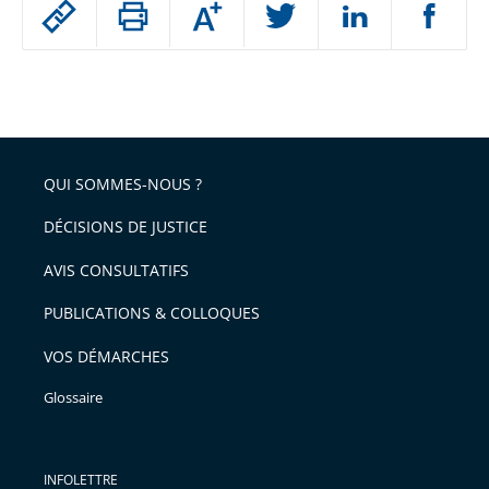
Augmenter
le
ou
réduire
partage
Passer
la
taille
de
le
de
la
l'article
partage
police
pour
de
arriver
QUI SOMMES-NOUS ?
l'article
après
pour
DÉCISIONS DE JUSTICE
arriver
AVIS CONSULTATIFS
avant
PUBLICATIONS & COLLOQUES
VOS DÉMARCHES
Glossaire
INFOLETTRE