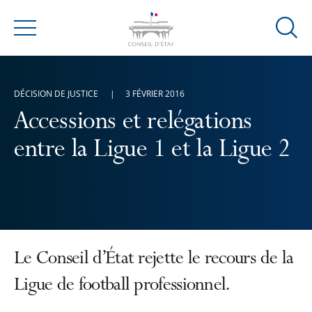
Ouvrir
Menu
la
modal
de
DÉCISION DE JUSTICE
3 FÉVRIER 2016
reche
Accessions et relégations
entre la Ligue 1 et la Ligue 2
Le Conseil d’État rejette le recours de la
Ligue de football professionnel.