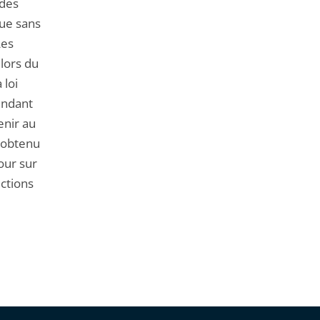
 des
que sans
Les
 lors du
 loi
pendant
enir au
a obtenu
our sur
ections