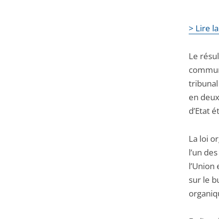
> Lire l
Le résu
commune
tribunal
en deux
d’Etat é
La loi o
l’un des
l’Union 
sur le b
organiq