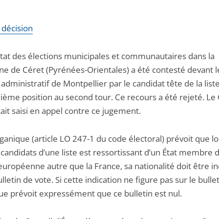
a décision
ltat des élections municipales et communautaires dans la
 de Céret (Pyrénées-Orientales) a été contesté devant l
 administratif de Montpellier par le candidat tête de la list
ième position au second tour. Ce recours a été rejeté. Le 
tait saisi en appel contre ce jugement.
rganique (article LO 247-1 du code électoral) prévoit que l
 candidats d’une liste est ressortissant d’un État membre 
européenne autre que la France, sa nationalité doit être i
ulletin de vote. Si cette indication ne figure pas sur le bulleti
ue prévoit expressément que ce bulletin est nul.