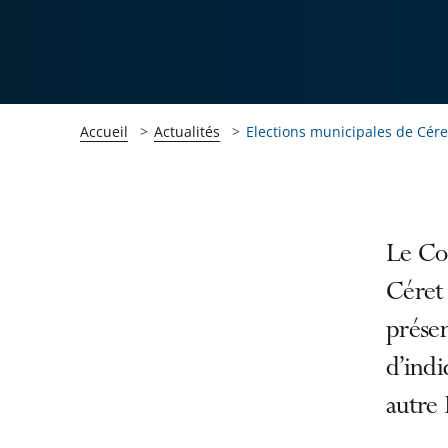
Accueil
Actualités
Elections municipales de Céret
Passer
Passer
Le Con
la
la
Céret 
navigation
navigation
présen
de
de
l'article
l'article
d’indi
pour
pour
autre 
arriver
arriver
après
avant