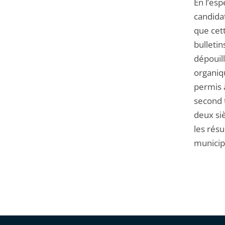
En l’esp
candidat
que cett
bulletin
dépouil
organiqu
permis à
second t
deux si
les résu
municip