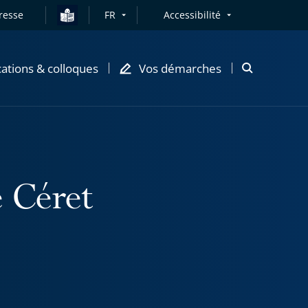
resse
FR
Accessibilité
cations & colloques
Vos démarches
Ouvrir
la
modale
de
recherche
e Céret