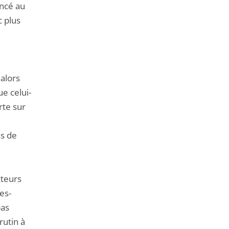
oncé au
c plus
 alors
e celui-
rte sur
us de
cteurs
es-
pas
rutin à