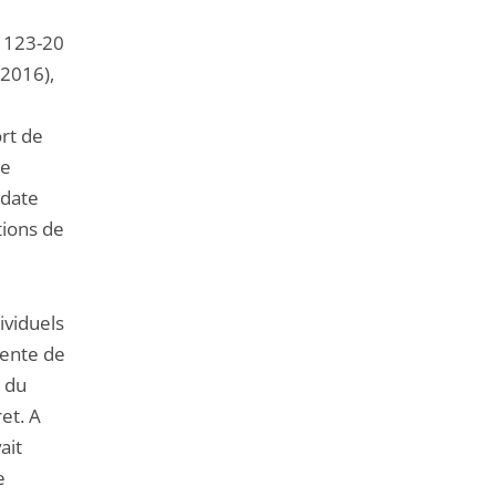
de
l'article
. 123-20
pour
 2016),
arriver
avant
ort de
Ce
 date
tions de
ividuels
tente de
s du
et. A
ait
e