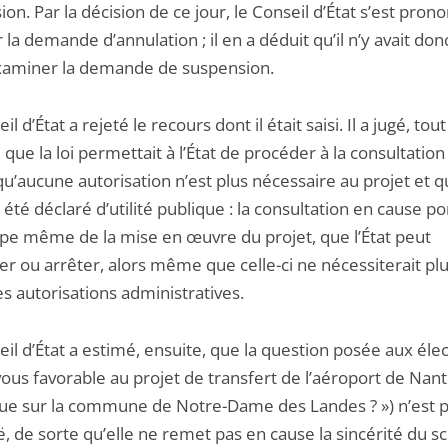
on. Par la décision de ce jour, le Conseil d’État s’est pron
 la demande d’annulation ; il en a déduit qu’il n’y avait don
examiner la demande de suspension.
l d’État a rejeté le recours dont il était saisi. Il a jugé, tout
 que la loi permettait à l’État de procéder à la consultation
’aucune autorisation n’est plus nécessaire au projet et qu
à été déclaré d’utilité publique : la consultation en cause po
cipe même de la mise en œuvre du projet, que l’État peut
er ou arrêter, alors même que celle-ci ne nécessiterait pl
s autorisations administratives.
il d’État a estimé, ensuite, que la question posée aux éle
vous favorable au projet de transfert de l’aéroport de Nant
que sur la commune de Notre-Dame des Landes ? ») n’est 
 de sorte qu’elle ne remet pas en cause la sincérité du sc