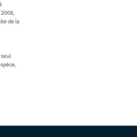
à
n 2008,
ite de la
 seul
espèce,
,