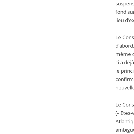
suspensi
fond sur
lieu d’
Le Consei
d’abord,
même qu
ci a déj
le prin
confirm
nouvelle
Le Conse
(« Etes-
Atlanti
ambiguë,