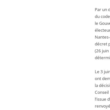
Par un d
du code
le Gouv
électeur
Nantes-
décret 
(26 juin
détermin
Le 3 jui
ont dema
la décis
Conseil
l’issue 
renvoyé