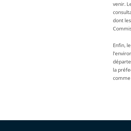
venir. L
consulta
dont les
Commiss
Enfin, l
l’enviro
départem
la préfe
comme l