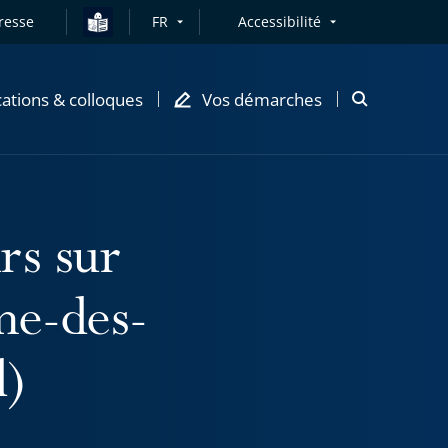
resse
FR
Accessibilité
cations & colloques
Vos démarches
Ouvrir
la
modale
de
recherche
rs sur
me-des-
d)