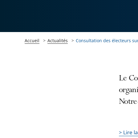
Accueil
Actualités
Consultation des électeurs sur
Passer
Passer
Le Con
la
la
organi
navigation
navigation
Notre
de
de
l'article
l'article
pour
pour
arriver
arriver
> Lire l
après
avant