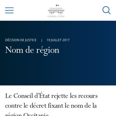
Ouvrir
Menu
la
modal
de
reche
DÉCISION DE JUSTICE
19 JUILLET 2017
Nom de région
Le Conseil d’État rejette les recours
contre le décret fixant le nom de la