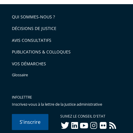
partage
pour
de
arriver
QUI SOMMES-NOUS ?
l'article
après
pour
DÉCISIONS DE JUSTICE
arriver
AVIS CONSULTATIFS
avant
PUBLICATIONS & COLLOQUES
VOS DÉMARCHES
Glossaire
INFOLETTRE
Inscrivez-vous à la lettre de la Justice administrative
SUIVEZ LE CONSEIL D'ETAT
S'inscrire
twitter
linkedIn
youtube
instagram
flickr
rss