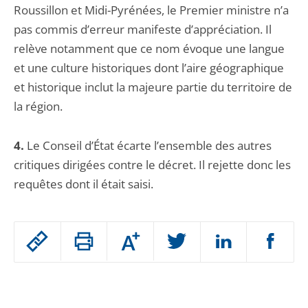
Roussillon et Midi-Pyrénées, le Premier ministre n’a
pas commis d’erreur manifeste d’appréciation. Il
relève notamment que ce nom évoque une langue
et une culture historiques dont l’aire géographique
et historique inclut la majeure partie du territoire de
la région.
4.
Le Conseil d’État écarte l’ensemble des autres
critiques dirigées contre le décret. Il rejette donc les
requêtes dont il était saisi.
Passer
Augmenter
le
ou
réduire
partage
Passer
la
taille
de
le
de
la
l'article
police