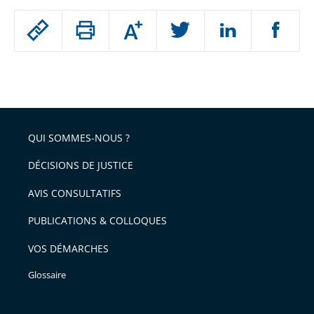
Passer
Augmenter
le
ou
réduire
partage
Passer
la
taille
de
le
de
la
l'article
partage
police
pour
de
arriver
QUI SOMMES-NOUS ?
l'article
après
pour
DÉCISIONS DE JUSTICE
arriver
AVIS CONSULTATIFS
avant
PUBLICATIONS & COLLOQUES
VOS DÉMARCHES
Glossaire