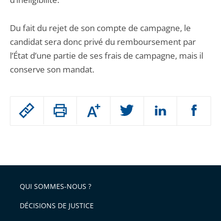
Du fait du rejet de son compte de campagne, le
candidat sera donc privé du remboursement par
l’État d’une partie de ses frais de campagne, mais il
conserve son mandat.
Passer
Augmenter
le
ou
réduire
partage
Passer
la
taille
de
le
de
la
l'article
partage
police
pour
de
arriver
QUI SOMMES-NOUS ?
l'article
après
pour
DÉCISIONS DE JUSTICE
arriver