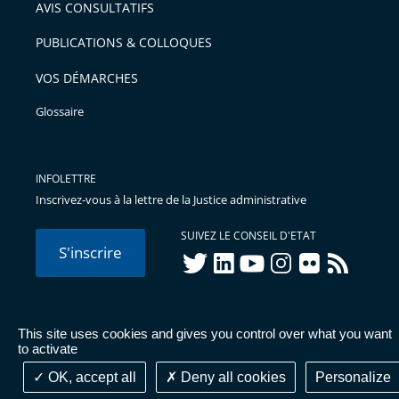
AVIS CONSULTATIFS
avant
PUBLICATIONS & COLLOQUES
VOS DÉMARCHES
Glossaire
INFOLETTRE
Inscrivez-vous à la lettre de la Justice administrative
SUIVEZ LE CONSEIL D'ETAT
S'inscrire
twitter
linkedIn
youtube
instagram
flickr
rss
This site uses cookies and gives you control over what you want
© Conseil d'État 2026 -
Mentions légales
-
Cookies
-
Données
to activate
personnelles
-
Publications administratives
-
Accessibilité :
partiellement conforme
OK, accept all
Deny all cookies
Personalize