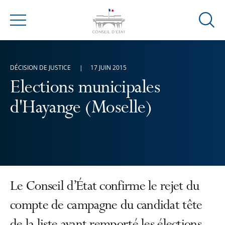
Ouvrir
Menu
la
modal
de
DÉCISION DE JUSTICE
17 JUIN 2015
reche
Elections municipales
d'Hayange (Moselle)
Le Conseil d’État confirme le rejet du
compte de campagne du candidat tête