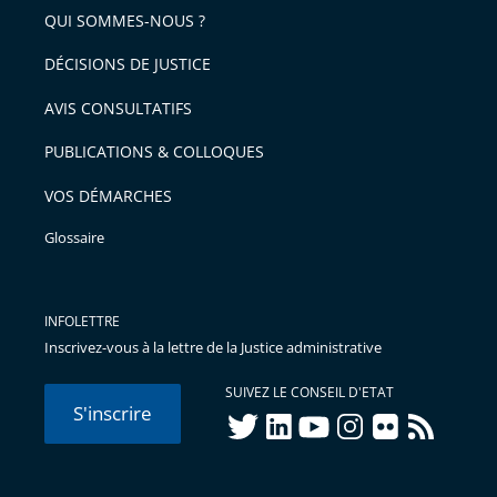
arriver
QUI SOMMES-NOUS ?
l'article
après
pour
DÉCISIONS DE JUSTICE
arriver
AVIS CONSULTATIFS
avant
PUBLICATIONS & COLLOQUES
VOS DÉMARCHES
Glossaire
INFOLETTRE
Inscrivez-vous à la lettre de la Justice administrative
SUIVEZ LE CONSEIL D'ETAT
S'inscrire
twitter
linkedIn
youtube
instagram
flickr
rss