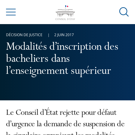
Ouvrir
Menu
la
modal
DÉCISION DE JUSTICE
2 JUIN 2017
de
reche
Modalités d’inscription des
bacheliers dans
l’enseignement supérieur
Le Conseil d’État rejette pour défaut
d’urgence la demande de suspension de