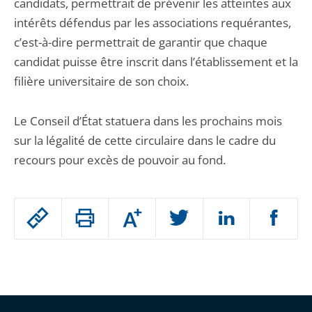
candidats, permettrait de prévenir les atteintes aux
intérêts défendus par les associations requérantes,
c’est-à-dire permettrait de garantir que chaque
candidat puisse être inscrit dans l’établissement et la
filière universitaire de son choix.
Le Conseil d’État statuera dans les prochains mois
sur la légalité de cette circulaire dans le cadre du
recours pour excès de pouvoir au fond.
Passer
Augmenter
le
ou
réduire
partage
Passer
la
taille
de
le
de
la
l'article
partage
police
pour
de