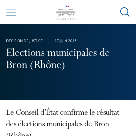
Ouvrir
Menu
la
modal
de
DÉCISION DE JUSTICE
17 JUIN 2015
reche
Elections municipales de
Bron (Rhône)
Le Conseil d’État confirme le résultat
des élections municipales de Bron