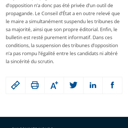
d’opposition n’a donc pas été privée d’un outil de
propagande. Le Conseil d’État a en outre relevé que
le maire a simultanément suspendu les tribunes de
sa majorité, ainsi que son propre éditorial. Enfin, le
bulletin est resté purement informatif. Dans ces
conditions, la suspension des tribunes d’opposition
n’a pas rompu l’égalité entre les candidats ni altéré
la sincérité du scrutin.
Passer
Augmenter
le
ou
réduire
partage
Passer
la
taille
de
le
de
la
l'article
partage
police
pour
de