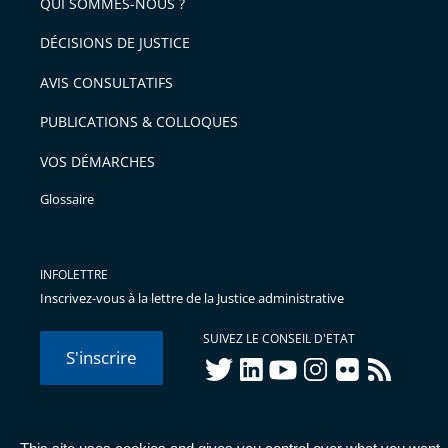
arriver
QUI SOMMES-NOUS ?
l'article
après
pour
DÉCISIONS DE JUSTICE
arriver
AVIS CONSULTATIFS
avant
PUBLICATIONS & COLLOQUES
VOS DÉMARCHES
Glossaire
INFOLETTRE
Inscrivez-vous à la lettre de la Justice administrative
SUIVEZ LE CONSEIL D'ETAT
S'inscrire
twitter
linkedIn
youtube
instagram
flickr
rss