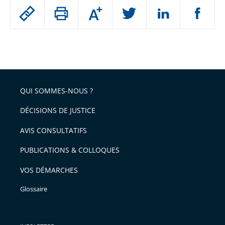
Passer
Augmenter
le
ou
réduire
partage
Passer
la
taille
de
le
de
la
l'article
partage
police
pour
de
arriver
QUI SOMMES-NOUS ?
l'article
après
pour
DÉCISIONS DE JUSTICE
arriver
AVIS CONSULTATIFS
avant
PUBLICATIONS & COLLOQUES
VOS DÉMARCHES
Glossaire