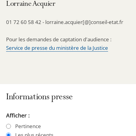
Lorraine Acquier
01 72 60 58 42 - lorraine.acquier[@]conseil-etat.fr
Pour les demandes de captation d'audience :
Service de presse du ministère de la Justice
Informations presse
Passer
Passer
Afficher :
les
les
Pertinence
filtres
filtres
Les plus récents