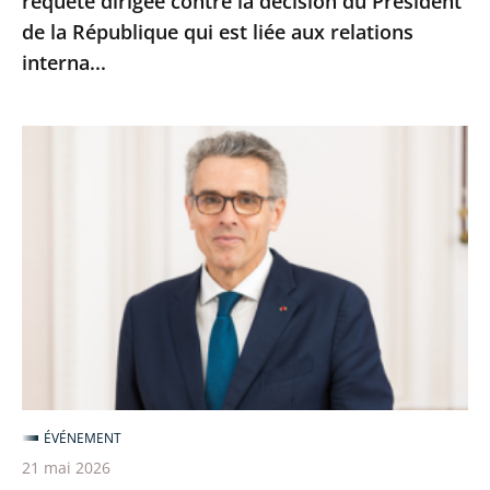
requête dirigée contre la décision du Président
la
de la République qui est liée aux relations
décision
interna...
du
Président
de
Marc
la
Guillaume
République
nouveau
qui
vice-
est
président
liée
du
aux
Conseil
relations
d’État
interna...
ÉVÉNEMENT
21 mai 2026