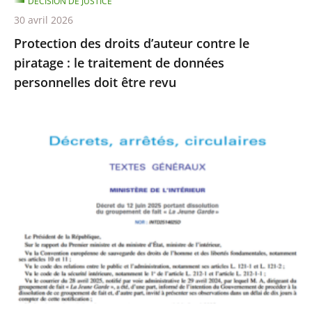
DÉCISION DE JUSTICE
de
30 avril 2026
données
Protection des droits d’auteur contre le
personnelles
piratage : le traitement de données
doit
personnelles doit être revu
être
revu
Le
Conseil
d’État
rejette
le
recours
formé
par
La
Jeune