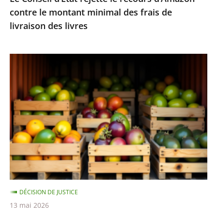
contre le montant minimal des frais de
de
livraison des livres
livraison
des
livres
Fruits
et
légumes
provenant
de
pays
hors
UE
et
contenant
DÉCISION DE JUSTICE
des
13 mai 2026
résidus