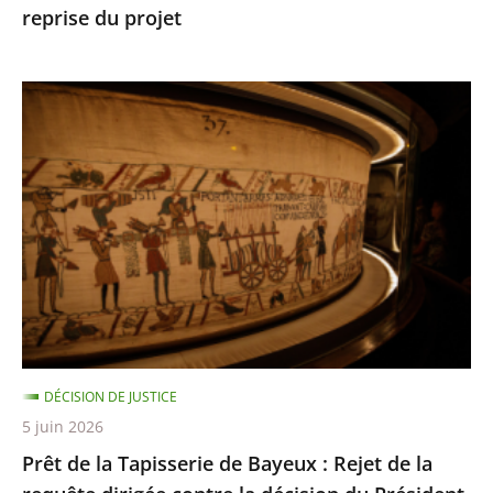
reprise du projet
Toulouse
autorisant
la
Prêt
reprise
de
du
la
projet
Tapisserie
de
Bayeux
:
Rejet
de
la
DÉCISION DE JUSTICE
requête
5 juin 2026
dirigée
Prêt de la Tapisserie de Bayeux : Rejet de la
contre