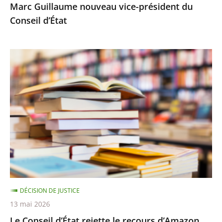
Marc Guillaume nouveau vice-président du
Conseil d’État
Le
Conseil
d’État
rejette
le
recours
d’Amazon
contre
le
montant
DÉCISION DE JUSTICE
minimal
13 mai 2026
des
Le Conseil d’État rejette le recours d’Amazon
frais