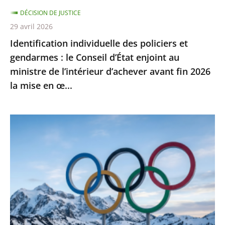
d’État
DÉCISION DE JUSTICE
enjoint
29 avril 2026
au
Identification individuelle des policiers et
ministre
gendarmes : le Conseil d’État enjoint au
de
ministre de l’intérieur d’achever avant fin 2026
l’intérieur
la mise en œ...
d’achever
avant
fin
Jeux
2026
Olympiques
la
et
mise
Paralympiques
en
de
œ...
2030
:
l’ensemble