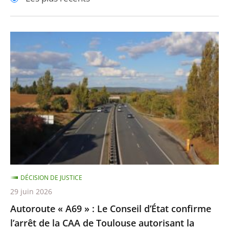
pour
pour
arriver
arriver
après
avant
Autoroute
«
A69
»
:
Le
Conseil
d’État
confirme
l’arrêt
DÉCISION DE JUSTICE
de
29 juin 2026
la
Autoroute « A69 » : Le Conseil d’État confirme
CAA
l’arrêt de la CAA de Toulouse autorisant la
de