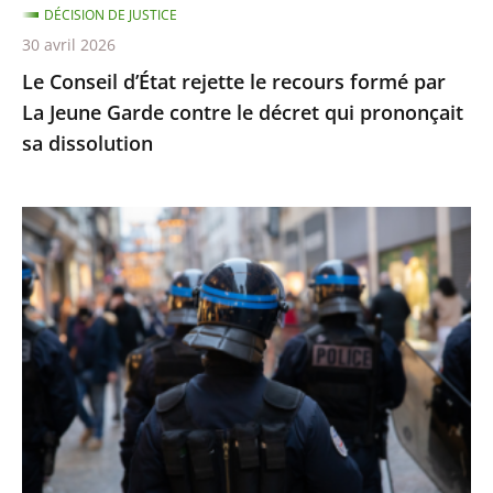
DÉCISION DE JUSTICE
Garde
30 avril 2026
contre
Le Conseil d’État rejette le recours formé par
le
La Jeune Garde contre le décret qui prononçait
décret
sa dissolution
qui
prononçait
sa
Identification
dissolution
individuelle
des
policiers
et
gendarmes
:
le
Conseil