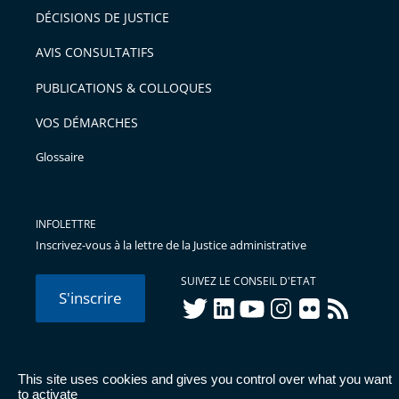
DÉCISIONS DE JUSTICE
AVIS CONSULTATIFS
PUBLICATIONS & COLLOQUES
VOS DÉMARCHES
Glossaire
INFOLETTRE
Inscrivez-vous à la lettre de la Justice administrative
SUIVEZ LE CONSEIL D'ETAT
S'inscrire
twitter
linkedIn
youtube
instagram
flickr
rss
This site uses cookies and gives you control over what you want
© Conseil d'État 2026 -
Mentions légales
-
Cookies
-
Données
to activate