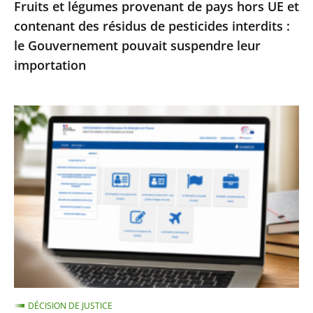
Fruits et légumes provenant de pays hors UE et
de
contenant des résidus de pesticides interdits :
pesticides
le Gouvernement pouvait suspendre leur
interdits
importation
:
le
Gouvernement
Services
pouvait
publics
suspendre
:
leur
le
importation
Conseil
d’État
enjoint
à
l’État
de
DÉCISION DE JUSTICE
garantir