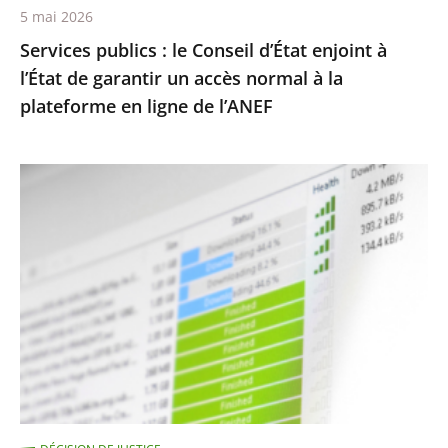
5 mai 2026
un
Services publics : le Conseil d’État enjoint à
accès
l’État de garantir un accès normal à la
normal
plateforme en ligne de l’ANEF
à
la
plateforme
Protection
en
des
ligne
droits
de
d’auteur
l’ANEF
contre
le
piratage
:
le
traitement