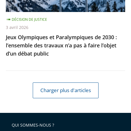
des
travaux
DÉCISION DE JUSTICE
n’a
3 avril 2026
pas
Jeux Olympiques et Paralympiques de 2030 :
à
l’ensemble des travaux n’a pas à faire l’objet
faire
d’un débat public
l’objet
d’un
débat
public
Charger plus d'articles
QUI SOMMES-NOUS ?