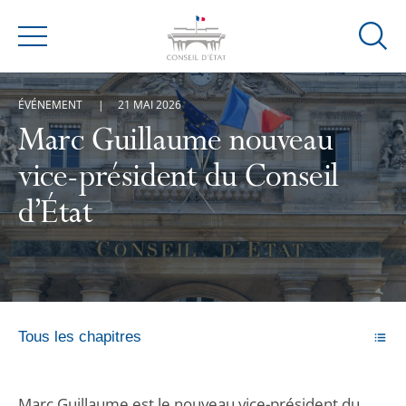
Ouvrir
Menu
la
modal
ÉVÉNEMENT
21 MAI 2026
de
reche
Marc Guillaume nouveau
vice-président du Conseil
d’État
Tous les chapitres
Marc Guillaume est le nouveau vice-président du