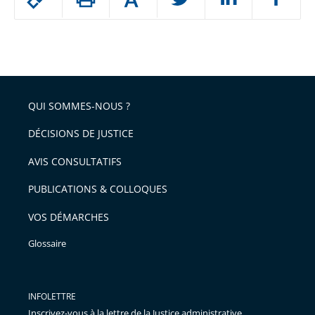
Augmenter
le
ou
réduire
partage
Passer
la
taille
de
le
de
la
l'article
partage
police
pour
de
arriver
QUI SOMMES-NOUS ?
l'article
après
pour
DÉCISIONS DE JUSTICE
arriver
AVIS CONSULTATIFS
avant
PUBLICATIONS & COLLOQUES
VOS DÉMARCHES
Glossaire
INFOLETTRE
Inscrivez-vous à la lettre de la Justice administrative