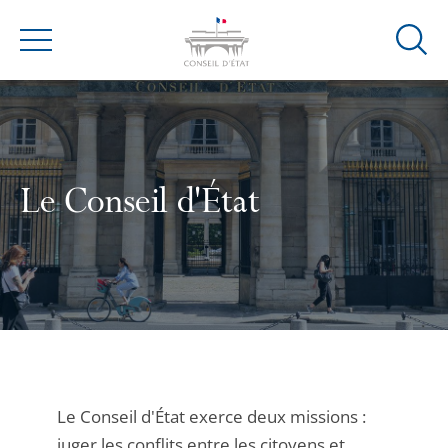
Ouvrir
Menu
la
modal
de
reche
Le Conseil d'État
Le Conseil d'État exerce deux missions :
juger les conflits entre les citoyens et