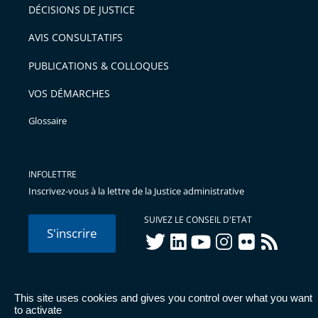
DÉCISIONS DE JUSTICE
AVIS CONSULTATIFS
PUBLICATIONS & COLLOQUES
VOS DÉMARCHES
Glossaire
INFOLETTRE
Inscrivez-vous à la lettre de la Justice administrative
SUIVEZ LE CONSEIL D'ETAT
S'inscrire
twitter
linkedIn
youtube
instagram
flickr
rss
This site uses cookies and gives you control over what you want
© Conseil d'État 2026 -
Mentions légales
-
Cookies
-
Données
to activate