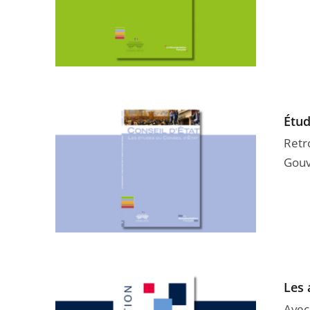
Étu
Retr
Gouv
Les 
Avec 