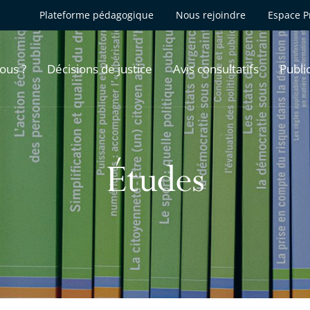
Plateforme pédagogique
Nous rejoindre
Espace P
ous ?
Décisions de justice
Avis consultatifs
Publi
Études