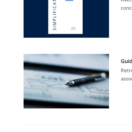
conc
Gui
Retr
asso