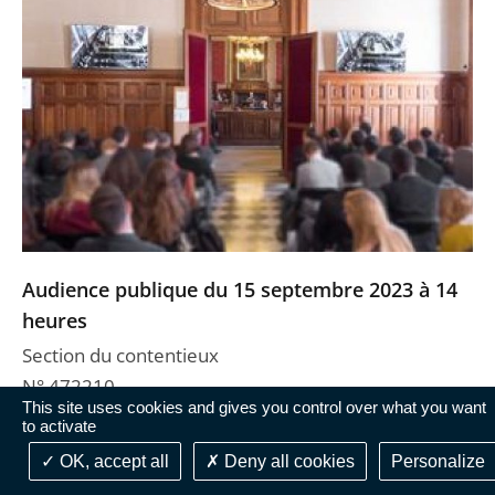
Audience publique du 15 septembre 2023 à 14
heures
Section du contentieux
N° 472210
This site uses cookies and gives you control over what you want
Rapporteur : Mme Le Tallec
to activate
Rapporteur public : M. Boutron
OK, accept all
Deny all cookies
Personalize
Litiges :