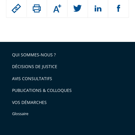
Passer
Augmenter
le
ou
réduire
partage
Passer
la
taille
de
le
de
la
l'article
partage
police
pour
de
arriver
QUI SOMMES-NOUS ?
l'article
après
pour
DÉCISIONS DE JUSTICE
arriver
AVIS CONSULTATIFS
avant
PUBLICATIONS & COLLOQUES
VOS DÉMARCHES
Glossaire