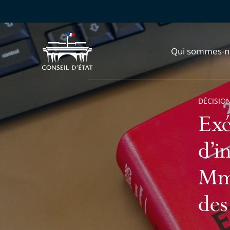
Qui sommes-n
DÉCISION
Exé
d’i
Mme
des