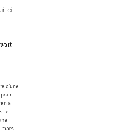
de
l'article
ui-ci
pour
arriver
avant
vait
ire d’une
s pour
Pen a
s ce
’une
8 mars