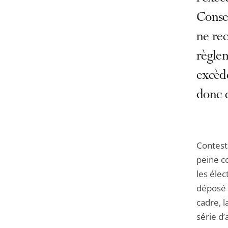
Consei
ne rec
règlem
excède
donc 
Contesta
peine co
les élec
déposé 
cadre, 
série d’