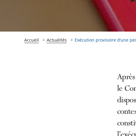
Accueil
Actualités
Exécution provisoire d’une peine
Passer
Passer
Après
la
la
le Con
navigation
navigation
dispos
de
de
l'article
l'article
contes
pour
pour
consti
arriver
arriver
l’exéc
après
avant