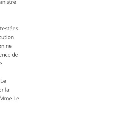
inistre
ntestées
cution
on ne
tence de
e
 Le
r la
e Mme Le