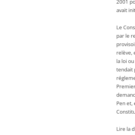
2001 por
avait in
Le Cons
par le r
provisoi
relève,
la loi o
tendait 
réglemen
Premier 
demande
Pen et,
Constitu
Lire la 