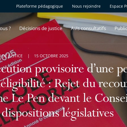
Plateforme pédagogique
Nous rejoindre
Espace P
ous ?
Décisions de justice
Avis consultatifs
Publi
 DE JUSTICE
15 OCTOBRE 2025
cution provisoire d’une p
néligibilité : Rejet du reco
 Le Pen devant le Conseil
 dispositions législatives