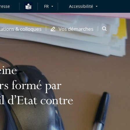
resse
FR
Accessibilité
cations & colloques
Vos démarches
Ouvrir
la
modale
de
recherche
eine
urs formé par
 d’Etat contre