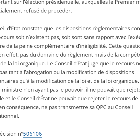
tant sur l’élection présidentielle, auxquelles le Premier m
itialement refusé de procéder.
eil d’Etat constate que les dispositions règlementaires co
ecours soit n’existent pas, soit sont sans rapport avec l’exé
re de la peine complémentaire d’inéligibilité. Cette questi
 en effet, pas du domaine du règlement mais de la compé
u de la loi organique. Le Conseil d’Etat juge que le recours n
pas tant à l’abrogation ou la modification de dispositions
taires qu’à la modification de la loi et de la loi organique.
ministre n’en ayant pas le pouvoir, il ne pouvait que rejete
 et le Conseil d’État ne pouvait que rejeter le recours d
 en conséquence, ne pas transmettre sa QPC au Conseil
tionnel.
décision n°
506106