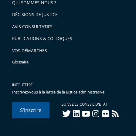
QUI SOMMES-NOUS ?
l'article
pour
DÉCISIONS DE JUSTICE
arriver
AVIS CONSULTATIFS
avant
PUBLICATIONS & COLLOQUES
VOS DÉMARCHES
Glossaire
INFOLETTRE
Inscrivez-vous à la lettre de la Justice administrative
SUIVEZ LE CONSEIL D'ETAT
S'inscrire
twitter
linkedIn
youtube
instagram
flickr
rss