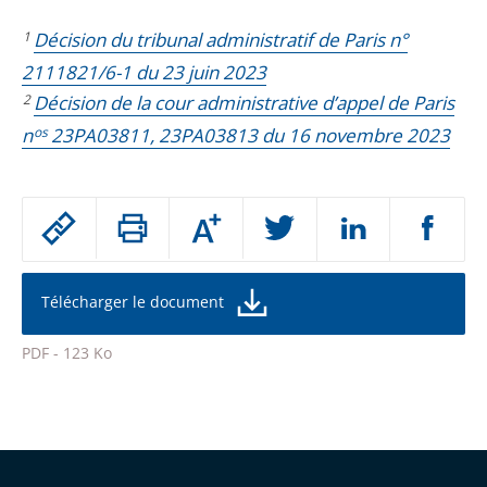
1
Décision du tribunal administratif de Paris n°
2111821/6-1 du 23 juin 2023
2
Décision de la cour administrative d’appel de Paris
n
os
23PA03811, 23PA03813 du 16 novembre 2023
Passer
Augmenter
le
ou
réduire
partage
la
taille
de
Télécharger le document
de
la
l'article
police
PDF - 123 Ko
pour
Passer
arriver
le
après
partage
de