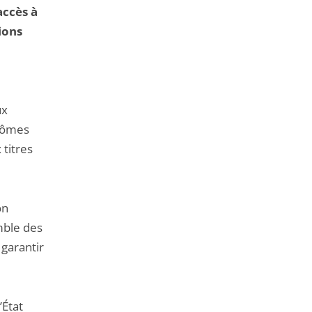
accès à
ions
ux
plômes
titres
on
mble des
 garantir
’État