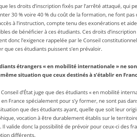
ue les droits d’inscription fixés par l’arrêté attaqué, qui 
nter 30 % voire 40 % du coût de la formation, ne font pas 
 accès à l’instruction, compte tenu des exonérations et aid
bles de bénéficier à ces étudiants. Ces droits d’inscription
nt donc l’exigence rappelée par le Conseil constitutionnel
r que ces étudiants puissent s’en prévaloir.
diants étrangers « en mobilité internationale » ne son
 même situation que ceux destinés à s’établir en Fran
e Conseil d’État juge que des étudiants « en mobilité intern
s en France spécialement pour s’y former, ne sont pas dans
tuation que des étudiants ayant, quelle que soit leur orig
ique, vocation à être durablement établis sur le territoir
. Il valide donc la possibilité de prévoir pour ceux-ci des fra
ption différents.