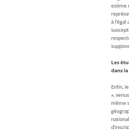
estime q
représe
à l’égal
suscepti
respecte
suppose
Les étu
dans la
Enfin, l
», venu
même si
géograph
national
d’inscri