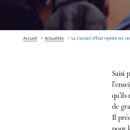
Accueil
Actualités
Le Conseil d’État rejette les rec
Passer
Passer
Saisi 
la
la
l’ense
navigation
navigation
qu’ils
de
de
l'article
l'article
de gra
pour
pour
Il pré
arriver
arriver
pour l
après
avant