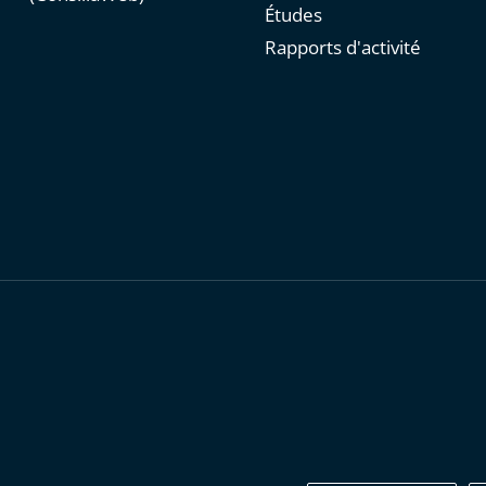
Études
Rapports d'activité
personnelles
-
Publications administratives
-
Accessibilité : parti