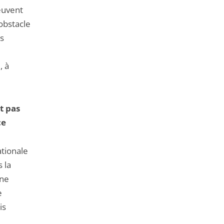
peuvent
obstacle
es
, à
t pas
ce
ationale
 la
ine
e
is