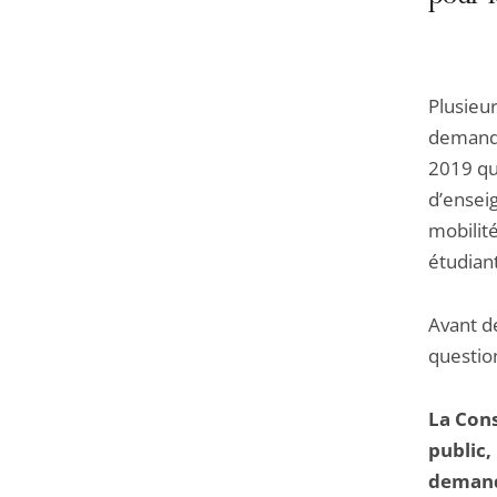
Plusieur
demandé 
2019 qui
d’ensei
mobilité
étudian
Avant de
question
La Cons
public,
deman