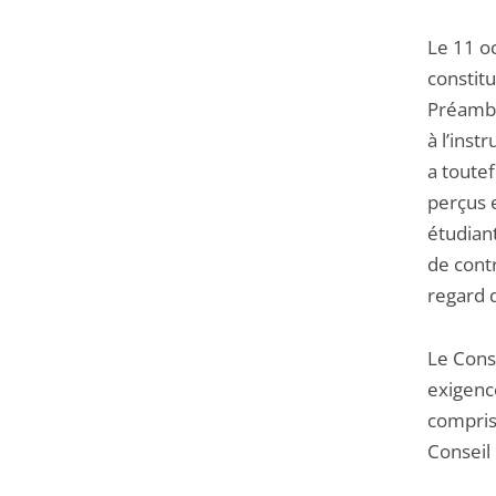
Le 11 oc
constit
Préambul
à l’inst
a toutef
perçus 
étudiant
de contr
regard 
Le Conse
exigence
compris 
Conseil 