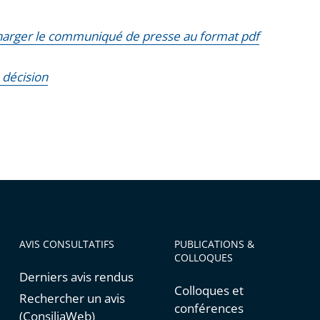
harger le communiqué de presse au format pdf
a décision
AVIS CONSULTATIFS
PUBLICATIONS &
COLLOQUES
Derniers avis rendus
Colloques et
Rechercher un avis
conférences
(ConsiliaWeb)