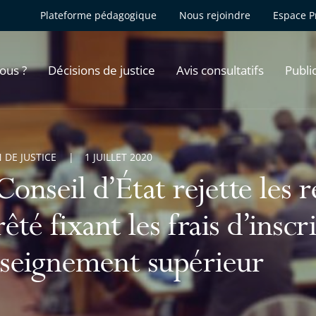
Plateforme pédagogique
Nous rejoindre
Espace P
ous ?
Décisions de justice
Avis consultatifs
Publi
 DE JUSTICE
1 JUILLET 2020
Conseil d’État rejette les 
rrêté fixant les frais d’insc
nseignement supérieur