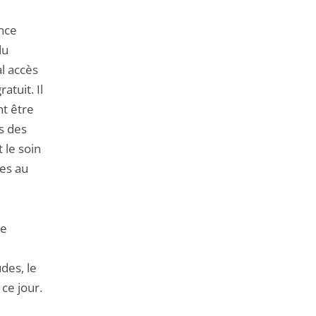
ence
du
l accès
atuit. Il
nt être
s des
t le soin
res au
te
des, le
ce jour.