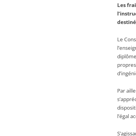
Les fra
l’instr
destiné
Le Conse
l’ensei
diplôme
propres
d’ingéni
Par aill
s’appré
disposit
l’égal ac
S’agissa