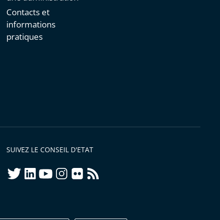
Contacts et
informations
pratiques
SUIVEZ LE CONSEIL D'ETAT
twitter
linkedIn
youtube
instagram
flickr
rss
ellement conforme