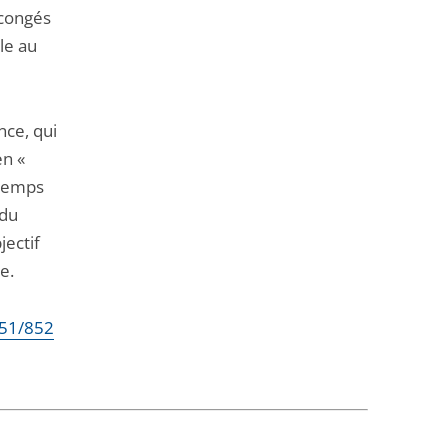
 congés
ale au
nce, qui
en «
ntemps
 du
jectif
e.
851/852