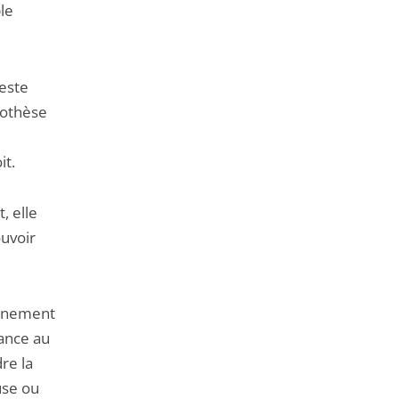
ple
reste
pothèse
it.
, elle
ouvoir
ernement
nance au
dre la
use ou