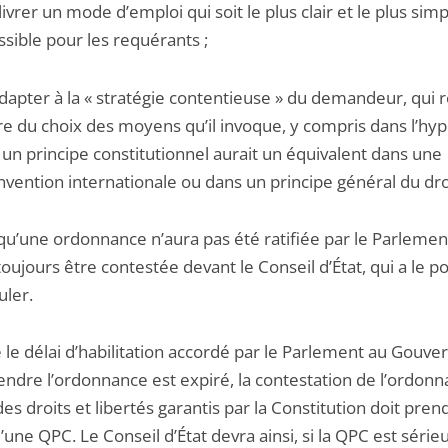
livrer un mode d’emploi qui soit le plus clair et le plus sim
ssible pour les requérants ;
adapter à la « stratégie contentieuse » du demandeur, qui 
bre du choix des moyens qu’il invoque, y compris dans l’hy
 un principe constitutionnel aurait un équivalent dans une
nvention internationale ou dans un principe général du dro
qu’une ordonnance n’aura pas été ratifiée par le Parlement
oujours être contestée devant le Conseil d’État, qui a le p
uler.
 le délai d’habilitation accordé par le Parlement au Gouv
endre l’ordonnance est expiré, la contestation de l’ordon
es droits et libertés garantis par la Constitution doit pren
une QPC. Le Conseil d’État devra ainsi, si la QPC est série