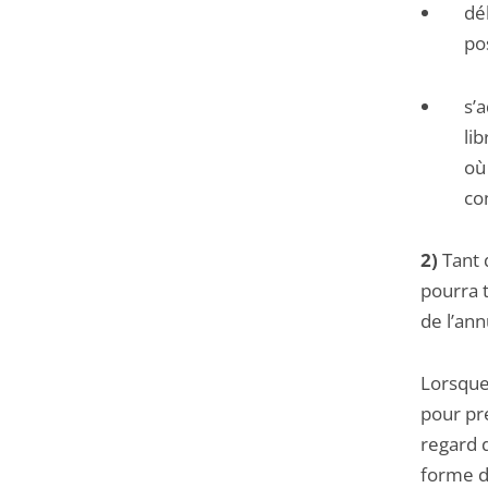
dé
po
s’
li
où
co
2)
Tant 
pourra t
de l’ann
Lorsque
pour pr
regard d
forme d’