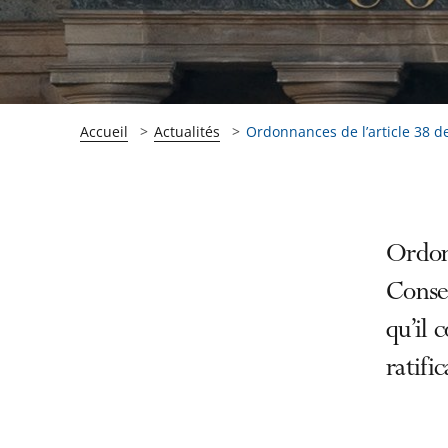
Accueil
Actualités
Ordonnances de l’article 38 de 
Passer
Passer
Ordonn
la
la
Consei
navigation
navigation
qu’il 
de
de
l'article
l'article
ratifi
pour
pour
arriver
arriver
après
avant