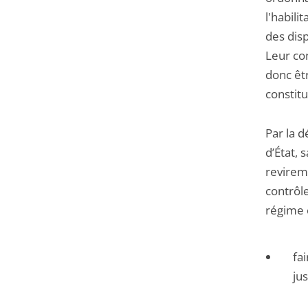
l'habili
des disp
Leur con
donc êt
constitu
Par la 
d’État, 
revireme
contrôle
régime c
fai
jus