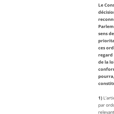
Le Cons
décisio
reconn
Parleme
sens de 
priorit
ces ord
regard
de la l
conform
pourra,
constit
1)
L’art
par ord
relevant