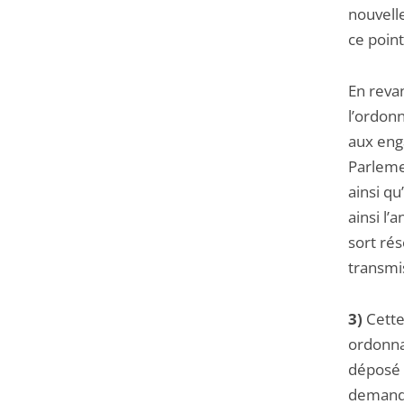
nouvelle
ce point
En revan
l’ordonn
aux eng
Parlemen
ainsi q
ainsi l’
sort rés
transmi
3)
Cette 
ordonna
déposé 
demanda