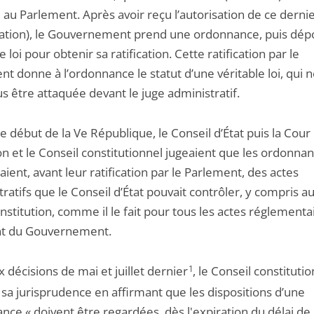
 au Parlement. Après avoir reçu l’autorisation de ce dernier
itation), le Gouvernement prend une ordonnance, puis dép
e loi pour obtenir sa ratification. Cette ratification par le
t donne à l’ordonnance le statut d’une véritable loi, qui 
s être attaquée devant le juge administratif.
e début de la Ve République, le Conseil d’État puis la Cour
on et le Conseil constitutionnel jugeaient que les ordonna
aient, avant leur ratification par le Parlement, des actes
ratifs que le Conseil d’État pouvait contrôler, y compris a
nstitution, comme il le fait pour tous les actes réglementa
t du Gouvernement.
 décisions de mai et juillet dernier
1
, le Conseil constitutio
 sa jurisprudence en affirmant que les dispositions d’une
nce « doivent être regardées, dès l'expiration du délai de