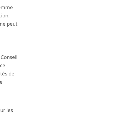
 comme
tion.
 ne peut
 Conseil
 ce
ités de
Le
our les