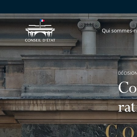
Qui sommes-n
DÉCISION
Co
rat