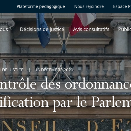
Plateforme pédagogique
Nous rejoindre
Espace P
ous ?
Décisions de justice
Avis consultatifs
Publi
 DE JUSTICE
16 DÉCEMBRE 2020
ntrôle des ordonnance
ification par le Parle