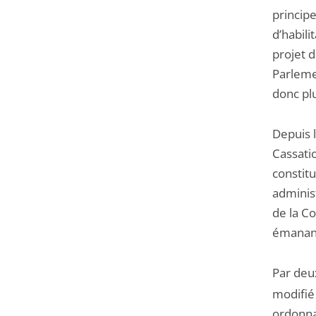
principe
d’habil
projet d
Parlemen
donc plu
Depuis l
Cassati
constitu
administ
de la Co
émanan
Par deux
modifié
ordonna