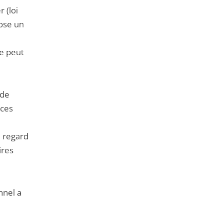
 (loi
ose un
ne peut
 de
nces
u regard
ires
nnel a