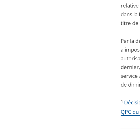
relative
dans la 
titre de
Par la d
a impos
autoris
dernier,
service 
de dimin
1
Décisi
QPC du 3