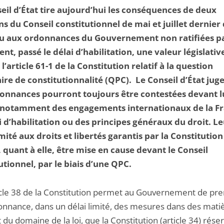
eil d’État tire aujourd’hui les conséquences de deux
ns du Conseil constitutionnel de mai et juillet dernier
u aux ordonnances du Gouvernement non ratifiées pa
nt, passé le délai d’habilitation, une valeur législativ
l’article 61-1 de la Constitution relatif à la question
aire de constitutionnalité (QPC). Le Conseil d’État jug
onnances pourront toujours être contestées devant l
 notamment des engagements internationaux de la Fr
oi d’habilitation ou des principes généraux du droit. L
ité aux droits et libertés garantis par la Constitution
 quant à elle, être mise en cause devant le Conseil
utionnel, par le biais d’une QPC.
icle 38 de la Constitution permet au Gouvernement de pr
onnance, dans un délai limité, des mesures dans des mati
 du domaine de la loi, que la Constitution (article 34) rése