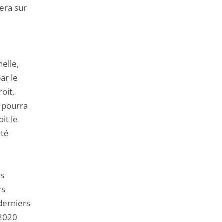
era sur
e
elle,
ar le
oit,
l pourra
oit le
été
es
rs
derniers
 2020