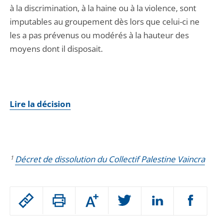
à la discrimination, à la haine ou à la violence, sont
imputables au groupement dès lors que celui-ci ne
les a pas prévenus ou modérés à la hauteur des
moyens dont il disposait.
Lire la décision
1
Décret de dissolution du Collectif Palestine Vaincra
Passer
Augmenter
le
ou
réduire