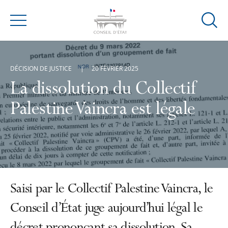
Ouvrir
Menu
la
modal
de
DÉCISION DE JUSTICE
20 FÉVRIER 2025
reche
La dissolution du Collectif
Palestine Vaincra est légale
Saisi par le Collectif Palestine Vaincra, le
Conseil d’État juge aujourd’hui légal le