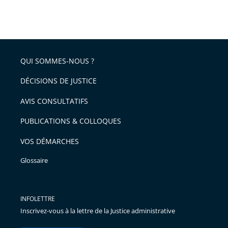
partage
Passer
la
taille
de
le
de
la
l'article
partage
police
pour
de
arriver
QUI SOMMES-NOUS ?
l'article
après
pour
DÉCISIONS DE JUSTICE
arriver
AVIS CONSULTATIFS
avant
PUBLICATIONS & COLLOQUES
VOS DÉMARCHES
Glossaire
INFOLETTRE
Inscrivez-vous à la lettre de la Justice administrative