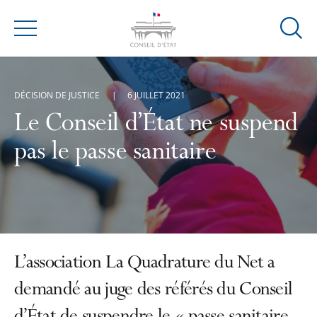
Ouvrir
Menu
la
modal
de
DÉCISION DE JUSTICE
6 JUILLET 2021
reche
Le Conseil d’État ne suspend
pas le passe sanitaire
L’association La Quadrature du Net a
demandé au juge des référés du Conseil