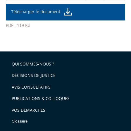
réduire
partage
la
taille
de
Télécharger le document
de
la
l'article
police
PDF - 119 Ko
pour
Passer
arriver
le
après
partage
de
QUI SOMMES-NOUS ?
l'article
pour
DÉCISIONS DE JUSTICE
arriver
AVIS CONSULTATIFS
avant
PUBLICATIONS & COLLOQUES
VOS DÉMARCHES
Glossaire