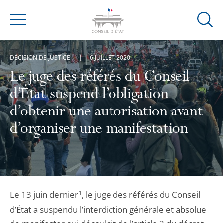
Ouvrir
Menu
la
modal
DÉCISION DE JUSTICE
6 JUILLET 2020
de
reche
Le juge des référés du Conseil
d’État suspend l’obligation
d’obtenir une autorisation avant
d’organiser une manifestation
Le 13 juin dernier
1
, le juge des référés du Conseil
d’État a suspendu l’interdiction générale et absolue