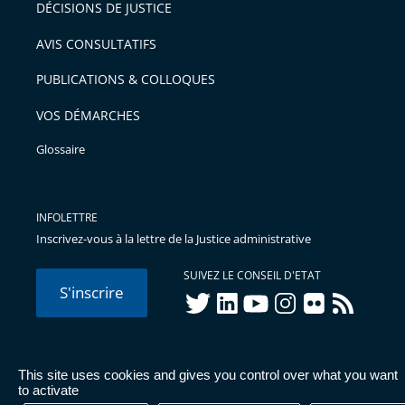
DÉCISIONS DE JUSTICE
arriver
AVIS CONSULTATIFS
avant
PUBLICATIONS & COLLOQUES
VOS DÉMARCHES
Glossaire
INFOLETTRE
Inscrivez-vous à la lettre de la Justice administrative
SUIVEZ LE CONSEIL D'ETAT
S'inscrire
twitter
linkedIn
youtube
instagram
flickr
rss
This site uses cookies and gives you control over what you want
© Conseil d'État 2026 -
Mentions légales
-
Cookies
-
Données
to activate
personnelles
-
Publications administratives
-
Accessibilité :