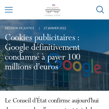
Ouvrir
Menu
la
modal
DÉCISION DE JUSTICE
27 JANVIER 2022
de
reche
Cookies publicitaires :
Google définitivement
condamné à payer 100
millions d’euros
Le Conseil d’État confirme aujourd’hui