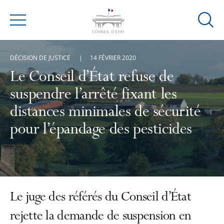
Ouvrir
Menu
la
modal
DÉCISION DE JUSTICE
14 FÉVRIER 2020
de
reche
Le Conseil d’État refuse de
suspendre l’arrêté fixant les
distances minimales de sécurité
pour l’épandage des pesticides
Le juge des référés du Conseil d’État
rejette la demande de suspension en