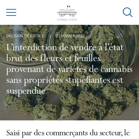
Ouvrir
Menu
la
modal
DÉCISION DE JUSTICE
23 JANVIER 2022
de
reche
L’interdiction de vendre à l’état
brut des fleurs et feuilles
provenant de variétés de cannabis
sans propriétés stupéfiantes est
suspendue
Saisi par des commerçants du secteur, le