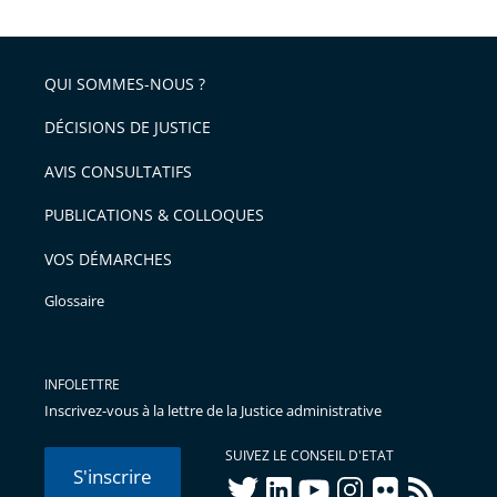
après
partage
de
QUI SOMMES-NOUS ?
l'article
pour
DÉCISIONS DE JUSTICE
arriver
AVIS CONSULTATIFS
avant
PUBLICATIONS & COLLOQUES
VOS DÉMARCHES
Glossaire
INFOLETTRE
Inscrivez-vous à la lettre de la Justice administrative
SUIVEZ LE CONSEIL D'ETAT
S'inscrire
twitter
linkedIn
youtube
instagram
flickr
rss