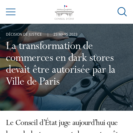
Ouvrir
Menu
la
modal
DÉCISION DE JUSTICE
23 MARS 2023
de
reche
La transformation de
commerces en dark stores
devait être autorisée par la
Ville de Paris
Le Conseil d’État juge aujourd’hui que