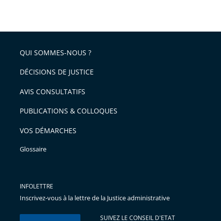
taille
de
le
de
la
l'article
partage
police
pour
de
arriver
QUI SOMMES-NOUS ?
l'article
après
pour
DÉCISIONS DE JUSTICE
arriver
AVIS CONSULTATIFS
avant
PUBLICATIONS & COLLOQUES
VOS DÉMARCHES
Glossaire
INFOLETTRE
Inscrivez-vous à la lettre de la Justice administrative
SUIVEZ LE CONSEIL D'ETAT