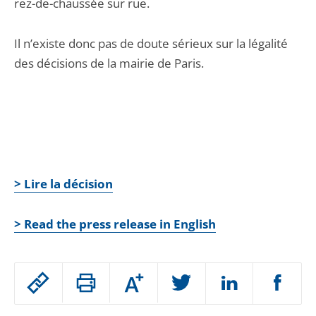
rez-de-chaussée sur rue.
Il n’existe donc pas de doute sérieux sur la légalité
des décisions de la mairie de Paris.
> Lire la décision
> Read the press release in English
Passer
Augmenter
le
ou
réduire
partage
Passer
la